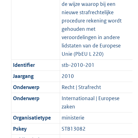
t
a
a
de wijze waarop bij een
K
2
t
a
nieuwe strafrechtelijke
b
K
t
procedure rekening wordt
b
gehouden met
veroordelingen in andere
lidstaten van de Europese
Unie (PbEU L 220)
Identifier
stb-2010-201
Jaargang
2010
Onderwerp
Recht | Strafrecht
Onderwerp
Internationaal | Europese
zaken
Organisatietype
ministerie
Pskey
STB13082