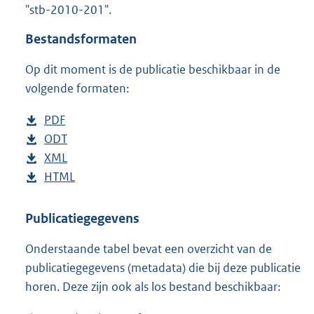
"stb-2010-201".
o
t
Bestandsformaten
t
e
Op dit moment is de publicatie beschikbaar in de
:
4
volgende formaten:
5
K
D
PDF
b
b
o
D
ODT
e
b
w
o
D
XML
s
e
b
n
w
o
D
HTML
t
s
e
b
l
n
w
o
a
t
s
e
o
l
n
w
n
a
t
s
Publicatiegegevens
a
o
l
n
d
n
a
t
Onderstaande tabel bevat een overzicht van de
d
a
o
l
s
d
n
a
publicatiegegevens (metadata) die bij deze publicatie
p
d
a
o
g
s
d
n
horen. Deze zijn ook als los bestand beschikbaar:
u
p
d
a
r
g
s
d
b
u
p
d
o
r
g
s