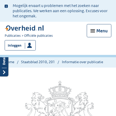
Ter
Mogelijk ervaart u problemen met het zoeken naar
informatie:
publicaties. We werken aan een oplossing. Excuses voor
het ongemak.
Menu
U
Publicaties
Officiële publicaties
bent
Inloggen
nu
hier:
Home
Staatsblad 2010, 201
Informatie over publicatie