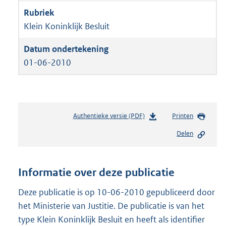
Klein Koninklijk Besluit
01-06-2010
Authentieke versie (PDF)
b
Printen
e
Delen
s
t
a
n
Informatie over deze publicatie
d
s
Deze publicatie is op 10-06-2010 gepubliceerd door
g
het Ministerie van Justitie. De publicatie is van het
r
type Klein Koninklijk Besluit en heeft als identifier
o