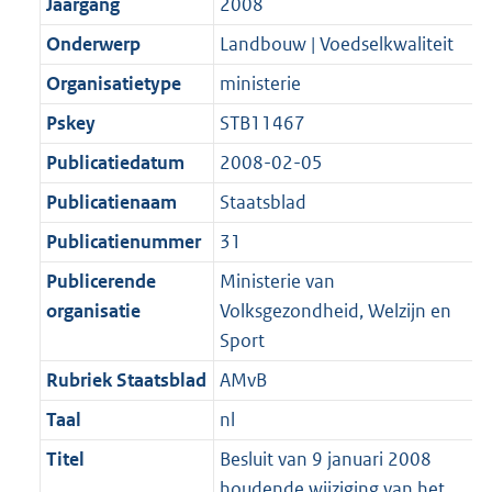
t
a
Jaargang
2008
b
K
t
Onderwerp
Landbouw | Voedselkwaliteit
b
Organisatietype
ministerie
Pskey
STB11467
Publicatiedatum
2008-02-05
Publicatienaam
Staatsblad
Publicatienummer
31
Publicerende
Ministerie van
organisatie
Volksgezondheid, Welzijn en
Sport
Rubriek Staatsblad
AMvB
Taal
nl
Titel
Besluit van 9 januari 2008
houdende wijziging van het