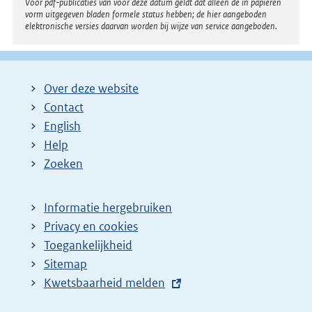
Voor pdf-publicaties van vóór deze datum geldt dat alleen de in papieren
vorm uitgegeven bladen formele status hebben; de hier aangeboden
elektronische versies daarvan worden bij wijze van service aangeboden.
Over deze website
Contact
English
Help
Zoeken
Informatie hergebruiken
Privacy en cookies
Toegankelijkheid
Sitemap
E
Kwetsbaarheid melden
x