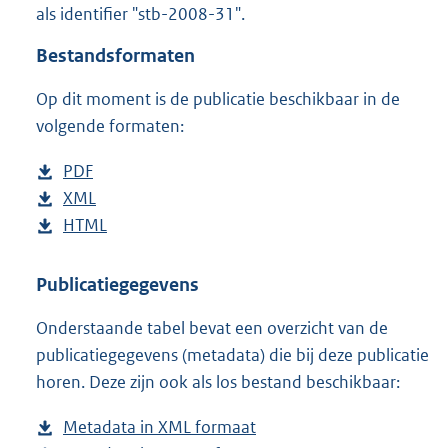
als identifier "stb-2008-31".
o
t
Bestandsformaten
t
e
Op dit moment is de publicatie beschikbaar in de
:
2
volgende formaten:
3
K
D
PDF
b
b
o
D
XML
e
b
w
o
D
HTML
s
e
b
n
w
o
t
s
e
l
n
w
a
t
s
Publicatiegegevens
o
l
n
n
a
t
Onderstaande tabel bevat een overzicht van de
a
o
l
d
n
a
publicatiegegevens (metadata) die bij deze publicatie
d
a
o
s
d
n
horen. Deze zijn ook als los bestand beschikbaar:
p
d
a
g
s
d
u
p
d
r
g
s
Metadata in XML formaat
b
b
u
p
o
r
g