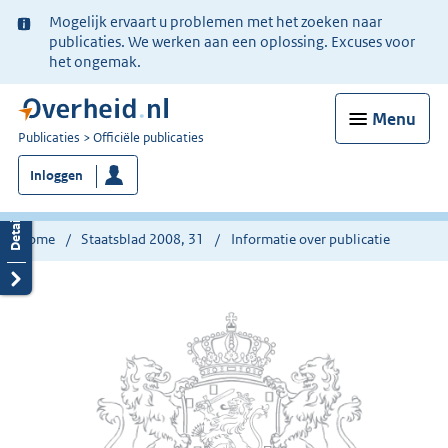
Ter
Mogelijk ervaart u problemen met het zoeken naar
informatie:
publicaties. We werken aan een oplossing. Excuses voor
het ongemak.
Menu
U
Publicaties
Officiële publicaties
bent
Inloggen
nu
hier:
Home
Staatsblad 2008, 31
Informatie over publicatie