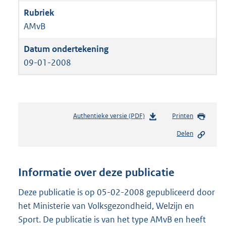
AMvB
09-01-2008
Authentieke versie (PDF)
b
Printen
e
Delen
s
t
a
n
Informatie over deze publicatie
d
s
Deze publicatie is op 05-02-2008 gepubliceerd door
g
het Ministerie van Volksgezondheid, Welzijn en
r
Sport. De publicatie is van het type AMvB en heeft
o