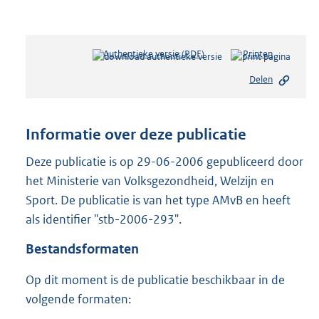
Authentieke versie (PDF)
b
Printen
e
Delen
s
t
a
n
Informatie over deze publicatie
d
s
Deze publicatie is op 29-06-2006 gepubliceerd door
g
het Ministerie van Volksgezondheid, Welzijn en
r
Sport. De publicatie is van het type AMvB en heeft
o
als identifier "stb-2006-293".
o
t
Bestandsformaten
t
e
Op dit moment is de publicatie beschikbaar in de
:
1
volgende formaten:
8