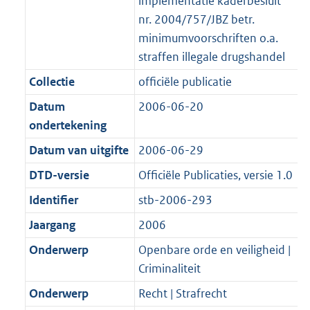
i
t
a
1
:
e
implementatie kaderbesluit
s
d
e
i
t
8
3
:
nr. 2004/757/JBZ betr.
g
s
i
e
i
K
K
1
minimumvoorschriften o.a.
r
g
n
i
e
b
b
K
straffen illegale drugshandel
o
r
f
n
i
b
Collectie
officiële publicatie
o
o
o
f
n
t
o
Datum
2006-06-20
r
o
f
t
t
ondertekening
m
r
o
e
t
a
m
r
Datum van uitgifte
2006-06-29
:
e
a
a
m
DTD-versie
Officiële Publicaties, versie 1.0
2
:
t
a
a
K
2
Identifier
stb-2006-293
t
a
b
K
t
Jaargang
2006
b
Onderwerp
Openbare orde en veiligheid |
Criminaliteit
Onderwerp
Recht | Strafrecht