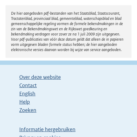
Disclaimer
De hier aangeboden pdf-bestanden van het Staatsblad, Staatscourant,
Tractatenblad, provinciaal blad, gemeenteblad, waterschapsblad en blad
gemeenschappelijke regeling vormen de formele bekendmakingen in de
zin van de Bekendmakingswet en de Rijkswet goedkeuring en
bekendmaking verdragen voor zover ze na 1 juli 2009 zijn uitgegeven.
Voor pdf-publicaties van vóór deze datum geldt dat alleen de in papieren
vorm uitgegeven bladen formele status hebben; de hier aangeboden
elektronische versies daarvan worden bij wijze van service aangeboden.
Over deze website
Contact
English
Help
Zoeken
Informatie hergebruiken