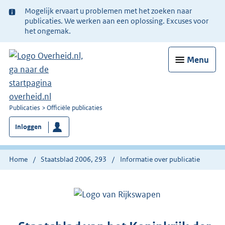
Ter
Mogelijk ervaart u problemen met het zoeken naar
informatie:
publicaties. We werken aan een oplossing. Excuses voor
het ongemak.
Menu
U
Publicaties
Officiële publicaties
bent
Inloggen
nu
hier:
Home
Staatsblad 2006, 293
Informatie over publicatie