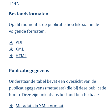
144".
o
t
Bestandsformaten
t
e
Op dit moment is de publicatie beschikbaar in de
:
1
volgende formaten:
6
K
D
PDF
b
b
o
D
XML
e
b
w
o
D
HTML
s
e
b
n
w
o
t
s
e
l
n
w
a
t
s
Publicatiegegevens
o
l
n
n
a
t
Onderstaande tabel bevat een overzicht van de
a
o
l
d
n
a
publicatiegegevens (metadata) die bij deze publicatie
d
a
o
s
d
n
horen. Deze zijn ook als los bestand beschikbaar:
p
d
a
g
s
d
u
p
d
r
g
s
Metadata in XML formaat
b
b
u
p
o
r
g