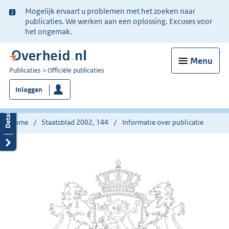
Ter
Mogelijk ervaart u problemen met het zoeken naar
informatie:
publicaties. We werken aan een oplossing. Excuses voor
het ongemak.
Menu
U
Publicaties
Officiële publicaties
bent
Inloggen
nu
hier:
Home
Staatsblad 2002, 144
Informatie over publicatie