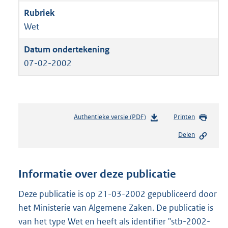
Wet
07-02-2002
Authentieke versie (PDF)
b
Printen
e
Delen
s
t
a
n
Informatie over deze publicatie
d
s
Deze publicatie is op 21-03-2002 gepubliceerd door
g
het Ministerie van Algemene Zaken. De publicatie is
r
van het type Wet en heeft als identifier "stb-2002-
o