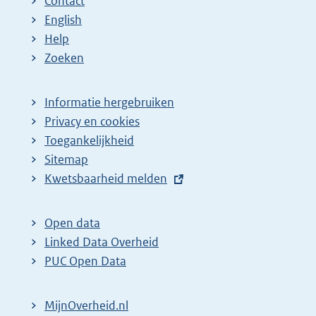
Contact
English
Help
Zoeken
Informatie hergebruiken
Privacy en cookies
Toegankelijkheid
Sitemap
E
Kwetsbaarheid melden
x
t
Open data
e
Linked Data Overheid
r
PUC Open Data
n
e
MijnOverheid.nl
l