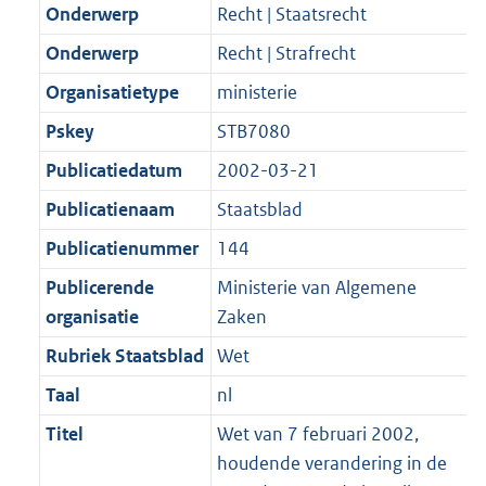
t
a
Onderwerp
Recht | Staatsrecht
b
K
t
b
Onderwerp
Recht | Strafrecht
Organisatietype
ministerie
Pskey
STB7080
Publicatiedatum
2002-03-21
Publicatienaam
Staatsblad
Publicatienummer
144
Publicerende
Ministerie van Algemene
organisatie
Zaken
Rubriek Staatsblad
Wet
Taal
nl
Titel
Wet van 7 februari 2002,
houdende verandering in de