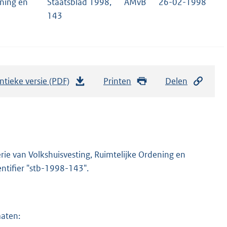
ening en
Staatsblad 1998,
AMvB
26-02-1998
143
ntieke versie (PDF)
b
Printen
Delen
e
s
t
a
n
rie van Volkshuisvesting, Ruimtelijke Ordening en
d
entifier "stb-1998-143".
s
g
r
maten:
o