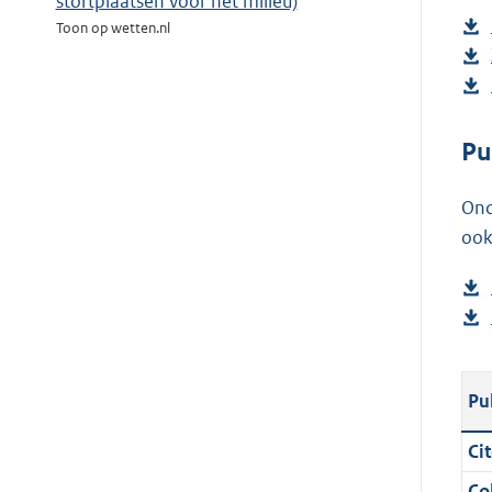
stortplaatsen voor het milieu)
Toon op wetten.nl
Pu
Ond
ook
Pu
Cit
Col