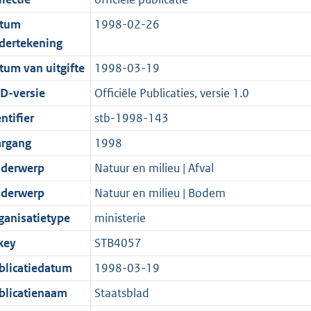
s
d
i
t
a
1
:
e
g
s
e
i
t
7
5
:
tum
1998-02-26
r
g
i
e
i
K
K
2
dertekening
o
r
n
i
e
b
b
K
tum van uitgifte
1998-03-19
o
o
f
n
i
b
D-versie
Officiële Publicaties, versie 1.0
t
o
o
f
n
t
t
r
o
f
ntifier
stb-1998-143
e
t
m
r
o
argang
1998
:
e
a
m
r
derwerp
Natuur en milieu | Afval
2
:
a
a
m
K
2
t
a
a
derwerp
Natuur en milieu | Bodem
b
K
t
a
ganisatietype
ministerie
b
t
key
STB4057
blicatiedatum
1998-03-19
blicatienaam
Staatsblad