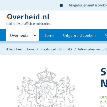
Ter
Mogelijk ervaart u prob
informatie:
U
Publicaties
Officiële publicaties
bent
Primaire
nu
Andere
Overheid.nl
Home
Uitgebreid zoeken
M
hier:
sites
navigatie
binnen
U bent hier:
Home
Staatsblad 1998, 143
Informatie over pub
S
N
Dat
publ