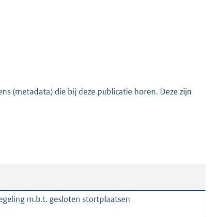
o
t
t
e
:
1
7
s (metadata) die bij deze publicatie horen. Deze zijn
K
b
geling m.b.t. gesloten stortplaatsen