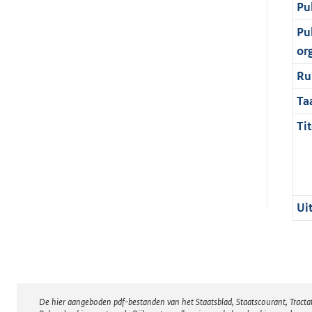
Pu
Pu
or
Ru
Ta
Tit
Ui
De hier aangeboden pdf-bestanden van het Staatsblad, Staatscourant, Tract
Disclaimer