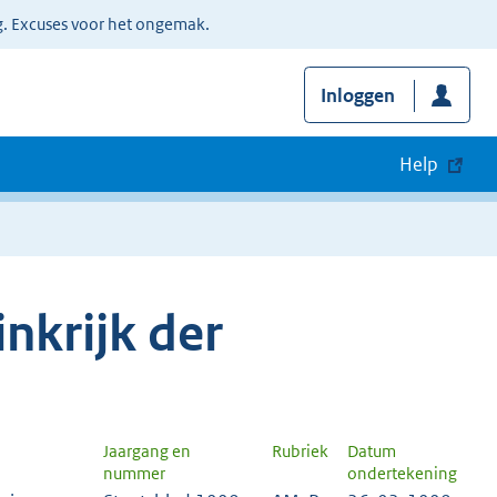
g. Excuses voor het ongemak.
Inloggen
Help
nkrijk der
Jaargang en
Rubriek
Datum
nummer
ondertekening