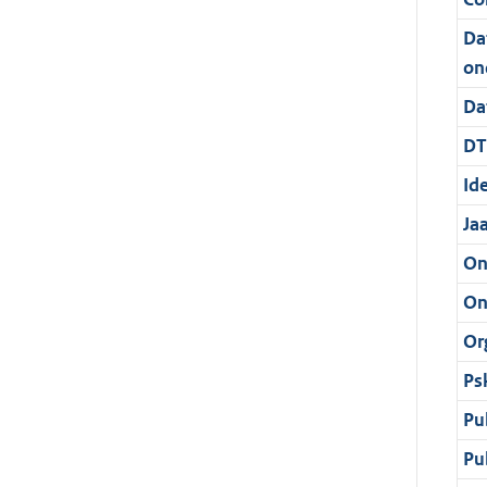
Da
on
Da
DT
Ide
Ja
On
On
Or
Ps
Pu
Pu