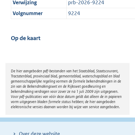
Verwijzing
prb-2026-9224
Volgnummer
9224
Op de kaart
Disclaimer
De hier aangeboden pdf-bestanden van het Staatsblad, Staatscourant,
Tractatenblad, provinciaal blad, gemeenteblad, waterschapsblad en blad
gemeenschappelijke regeling vormen de formele bekendmakingen in de
zin van de Bekendmakingswet en de Rijkswet goedkeuring en
bekendmaking verdragen voor zover ze na 1 juli 2009 zijn uitgegeven.
Voor pdf-publicaties van vóór deze datum geldt dat alleen de in papieren
vorm uitgegeven bladen formele status hebben; de hier aangeboden
elektronische versies daarvan worden bij wijze van service aangeboden.
Over deze website