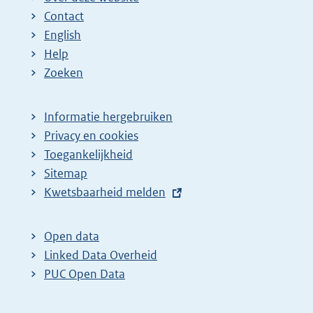
Contact
English
Help
Zoeken
Informatie hergebruiken
Privacy en cookies
Toegankelijkheid
Sitemap
E
Kwetsbaarheid melden
x
t
Open data
e
Linked Data Overheid
r
PUC Open Data
n
e