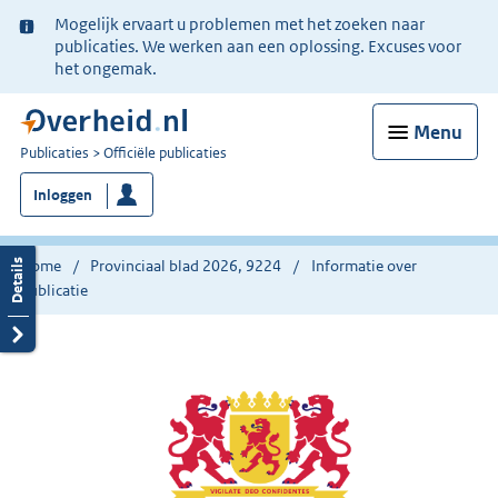
Ter
Mogelijk ervaart u problemen met het zoeken naar
informatie:
publicaties. We werken aan een oplossing. Excuses voor
het ongemak.
Menu
U
Publicaties
Officiële publicaties
bent
Inloggen
nu
hier:
Home
Provinciaal blad 2026, 9224
Informatie over
publicatie