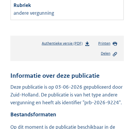
andere vergunning
Authentieke versie (PDF)
b
Printen
e
Delen
s
t
a
n
Informatie over deze publicatie
d
s
Deze publicatie is op 03-06-2026 gepubliceerd door
g
Zuid-Holland. De publicatie is van het type andere
r
vergunning en heeft als identifier "prb-2026-9224".
o
o
Bestandsformaten
t
t
Op dit moment is de publicatie beschikbaar in de
e