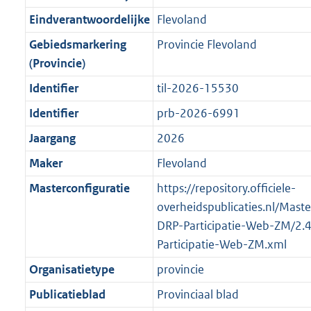
n
i
e
i
K
K
K
1
r
g
f
n
i
e
b
b
b
7
Eindverantwoordelijke
Flevoland
o
r
o
f
n
i
K
Gebiedsmarkering
Provincie Flevoland
o
o
r
o
f
n
b
(Provincie)
t
o
m
r
o
f
t
t
Identifier
til-2026-15530
a
m
r
o
e
t
a
a
m
r
Identifier
prb-2026-6991
:
e
t
a
a
m
Jaargang
2026
2
:
t
a
a
K
2
Maker
Flevoland
t
a
b
K
t
Masterconfiguratie
https://repository.officiele-
b
overheidspublicaties.nl/Mast
DRP-Participatie-Web-ZM/2.
Participatie-Web-ZM.xml
Organisatietype
provincie
Publicatieblad
Provinciaal blad