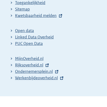
Toegankelijkheid
Sitemap
E
Kwetsbaarheid melden
x
t
Open data
e
Linked Data Overheid
r
PUC Open Data
n
e
MijnOverheid.nl
l
E
Rijksoverheid.nl
i
x
E
Ondernemersplein.nl
n
t
x
E
Werkenbijdeoverheid.nl
k
e
t
x
:
r
e
t
n
r
e
e
n
r