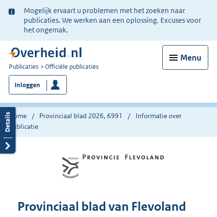
Ter
Mogelijk ervaart u problemen met het zoeken naar
informatie:
publicaties. We werken aan een oplossing. Excuses voor
het ongemak.
Menu
U
Publicaties
Officiële publicaties
bent
Inloggen
nu
hier:
Home
Provinciaal blad 2026, 6991
Informatie over
publicatie
Provinciaal blad van Flevoland