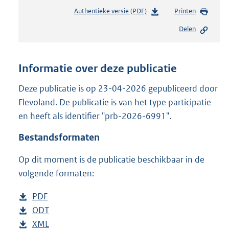
Authentieke versie (PDF)
b
Printen
e
Delen
s
t
a
n
Informatie over deze publicatie
d
s
Deze publicatie is op 23-04-2026 gepubliceerd door
g
Flevoland. De publicatie is van het type participatie
r
en heeft als identifier "prb-2026-6991".
o
o
Bestandsformaten
t
t
Op dit moment is de publicatie beschikbaar in de
e
volgende formaten:
:
2
3
D
PDF
b
8
o
D
ODT
e
b
K
w
o
D
XML
s
e
b
b