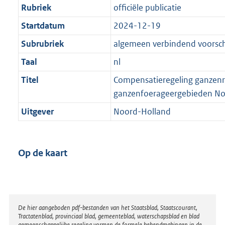
Rubriek
officiële publicatie
Startdatum
2024-12-19
Subrubriek
algemeen verbindend voorschr
Taal
nl
Titel
Compensatieregeling ganzenr
ganzenfoerageergebieden No
Uitgever
Noord-Holland
Op de kaart
Disclaimer
De hier aangeboden pdf-bestanden van het Staatsblad, Staatscourant,
Tractatenblad, provinciaal blad, gemeenteblad, waterschapsblad en blad
gemeenschappelijke regeling vormen de formele bekendmakingen in de