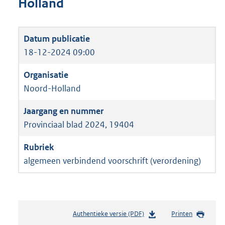
Holland
18-12-2024 09:00
Noord-Holland
Provinciaal blad 2024, 19404
algemeen verbindend voorschrift (verordening)
Authentieke versie (PDF)
b
Printen
e