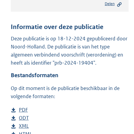
Delen
s
t
a
n
Informatie over deze publicatie
d
s
Deze publicatie is op 18-12-2024 gepubliceerd door
g
Noord-Holland. De publicatie is van het type
r
algemeen verbindend voorschrift (verordening) en
o
heeft als identifier "prb-2024-19404".
o
t
Bestandsformaten
t
e
Op dit moment is de publicatie beschikbaar in de
:
4
volgende formaten:
2
9
D
PDF
b
K
o
D
ODT
e
b
b
w
o
D
XML
s
e
b
n
w
o
D
HTML
t
s
e
b