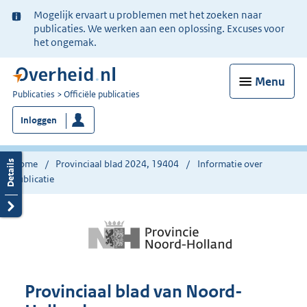
Ter
Mogelijk ervaart u problemen met het zoeken naar
informatie:
publicaties. We werken aan een oplossing. Excuses voor
het ongemak.
Menu
U
Publicaties
Officiële publicaties
bent
Inloggen
nu
hier:
Home
Provinciaal blad 2024, 19404
Informatie over
publicatie
Provinciaal blad van Noord-