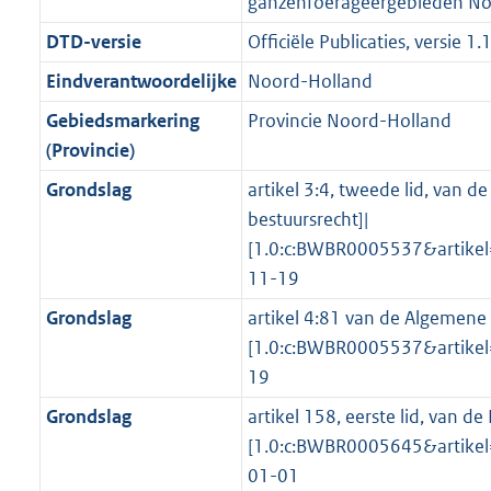
ganzenfoerageergebieden No
f
n
i
e
b
b
K
4
o
r
o
f
n
i
b
K
DTD-versie
Officiële Publicaties, versie 1.
o
o
r
o
f
n
b
Eindverantwoordelijke
Noord-Holland
t
o
m
r
o
f
t
t
Gebiedsmarkering
Provincie Noord-Holland
a
m
r
o
e
t
(Provincie)
a
a
m
r
:
e
t
a
a
m
Grondslag
artikel 3:4, tweede lid, van 
3
:
t
a
a
bestuursrecht]|
K
3
t
a
[1.0:c:BWBR0005537&artik
b
K
t
11-19
b
Grondslag
artikel 4:81 van de Algemene 
[1.0:c:BWBR0005537&artik
19
Grondslag
artikel 158, eerste lid, van de
[1.0:c:BWBR0005645&artike
01-01