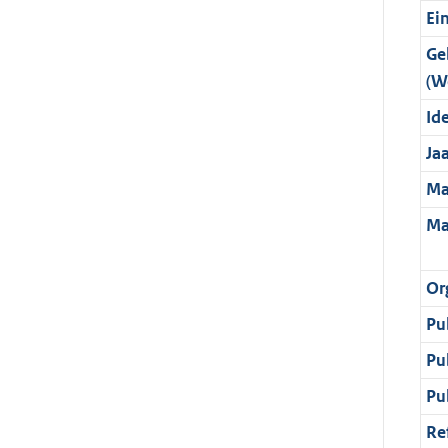
Ei
Ge
(W
Ide
Ja
Ma
Ma
Or
Pu
Pu
Pu
Re