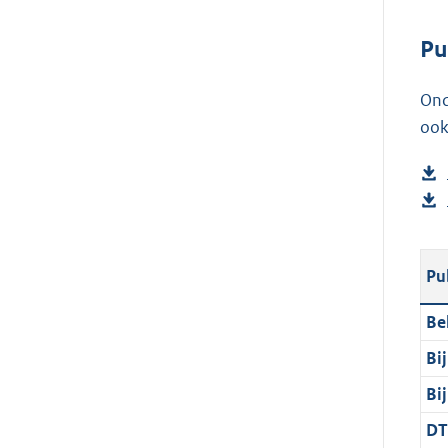
Pu
Ond
ook
Pu
Be
Bi
Bi
DT