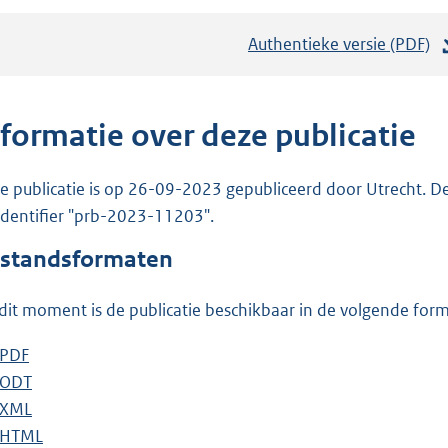
Authentieke versie (PDF)
b
e
s
t
nformatie over deze publicatie
a
n
e publicatie is op 26-09-2023 gepubliceerd door Utrecht. De 
d
 identifier "prb-2023-11203".
s
standsformaten
g
r
dit moment is de publicatie beschikbaar in de volgende for
o
o
D
PDF
b
t
o
D
ODT
e
b
t
w
o
D
XML
s
e
b
e
n
w
o
D
HTML
t
s
e
b