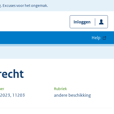
g. Excuses voor het ongemak.
Inloggen
Help
recht
mer
Rubriek
d 2023, 11203
andere beschikking