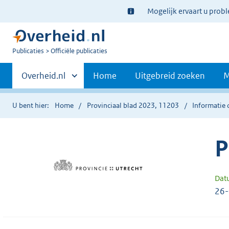
Ter
Mogelijk ervaart u prob
informatie:
U
Publicaties
Officiële publicaties
bent
Primaire
nu
Andere
Overheid.nl
Home
Uitgebreid zoeken
M
hier:
sites
navigatie
binnen
U bent hier:
Home
Provinciaal blad 2023, 11203
Informatie 
P
Dat
26-