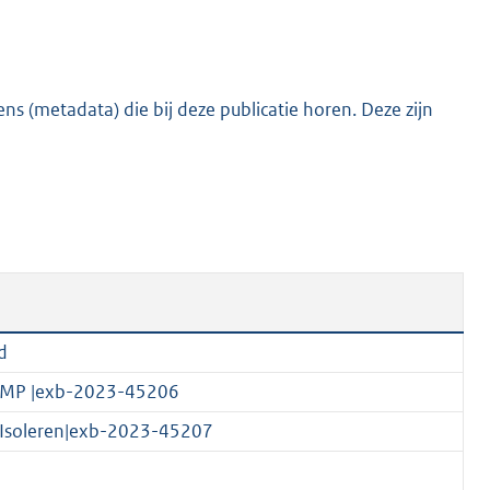
s (metadata) die bij deze publicatie horen. Deze zijn
d
-SMP |exb-2023-45206
k Isoleren|exb-2023-45207