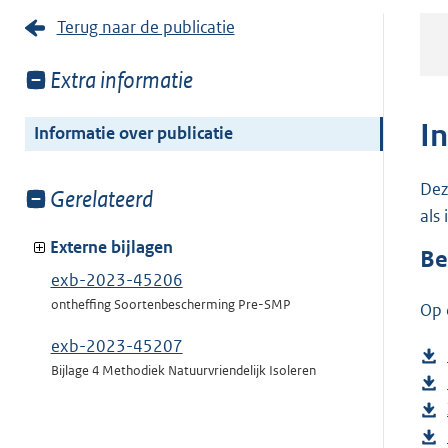
Terug naar de publicatie
Toon
Extra informatie
meer
van:
I
Informatie over publicatie
Dez
Toon
Gerelateerd
als
meer
van:
Externe bijlagen
Be
exb-2023-45206
ontheffing Soortenbescherming Pre-SMP
Op 
exb-2023-45207
Bijlage 4 Methodiek Natuurvriendelijk Isoleren