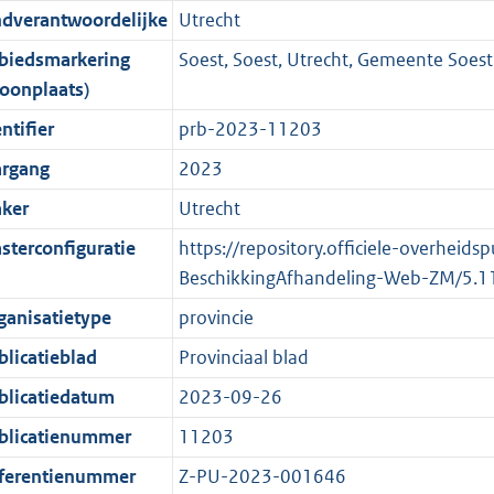
ndverantwoordelijke
Utrecht
o
o
o
f
n
i
K
t
o
r
o
f
n
b
biedsmarkering
Soest, Soest, Utrecht, Gemeente Soest
t
t
m
r
o
f
oonplaats)
e
t
a
m
r
o
ntifier
prb-2023-11203
:
e
a
a
m
r
argang
2023
4
:
t
a
a
m
K
4
t
a
a
ker
Utrecht
b
K
t
a
sterconfiguratie
https://repository.officiele-overheids
b
t
BeschikkingAfhandeling-Web-ZM/5.1
ganisatietype
provincie
blicatieblad
Provinciaal blad
blicatiedatum
2023-09-26
blicatienummer
11203
ferentienummer
Z-PU-2023-001646