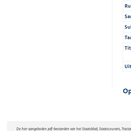
Ru
Sa
Su
Ta
Tit
Ui
Op
De hier aangeboden pdf-bestanden van het Staatsblad, Staatscourant, Tract