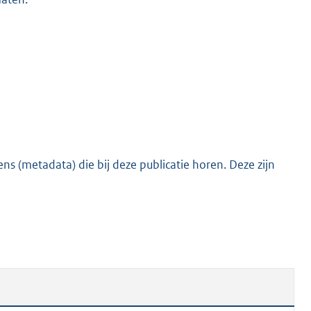
o
o
t
t
e
:
2
6
6
s (metadata) die bij deze publicatie horen. Deze zijn
K
b