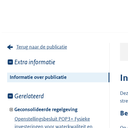
Terug naar de publicatie
Toon
Extra informatie
meer
van:
I
Informatie over publicatie
Dez
Toon
Gerelateerd
str
meer
van:
Geconsolideerde regelgeving
Be
Openstellingsbesluit POP3+ Fysieke
investeringen voor waterkwaliteit en
Op 