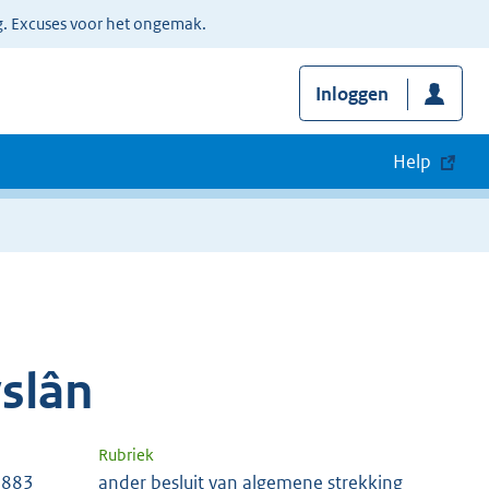
g. Excuses voor het ongemak.
Inloggen
Help
yslân
Rubriek
4883
ander besluit van algemene strekking