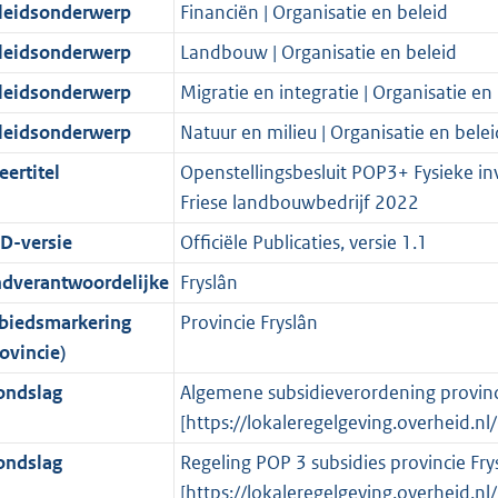
t
a
c
i
:
e
t
t
leidsonderwerp
Financiën | Organisatie en beleid
d
n
i
t
a
c
2
:
e
t
leidsonderwerp
Landbouw | Organisatie en beleid
s
d
e
i
t
a
6
5
:
e
g
s
i
e
i
t
6
1
3
:
leidsonderwerp
Migratie en integratie | Organisatie en
r
g
n
i
e
i
K
K
K
1
leidsonderwerp
Natuur en milieu | Organisatie en belei
o
r
f
n
i
e
b
b
b
9
eertitel
Openstellingsbesluit POP3+ Fysieke inv
o
o
o
f
n
i
K
Friese landbouwbedrijf 2022
t
o
r
o
f
n
b
t
t
m
r
o
f
D-versie
Officiële Publicaties, versie 1.1
e
t
a
m
r
o
ndverantwoordelijke
Fryslân
:
e
a
a
m
r
biedsmarkering
Provincie Fryslân
3
:
t
a
a
m
ovincie)
K
3
t
a
a
b
K
t
a
ondslag
Algemene subsidieverordening provinc
b
t
[https://lokaleregelgeving.overheid.
ondslag
Regeling POP 3 subsidies provincie Frys
[https://lokaleregelgeving.overheid.