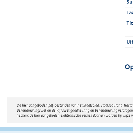
Su
Ta
Tit
Ui
Op
De hier aangeboden pdf-bestanden van het Staatsblad, Staatscourant, Tract
Disclaimer
Bekendmakingswet en de Rijkswet goedkeuring en bekendmaking verdragen voor
hebben; de hier aangeboden elektronische versies daarvan worden bij wijze 