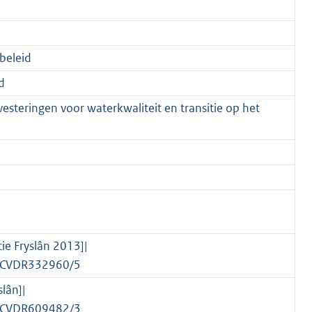
 beleid
d
esteringen voor waterkwaliteit en transitie op het
ie Fryslân 2013]|
nl/CVDR332960/5
lân]|
nl/CVDR609482/3