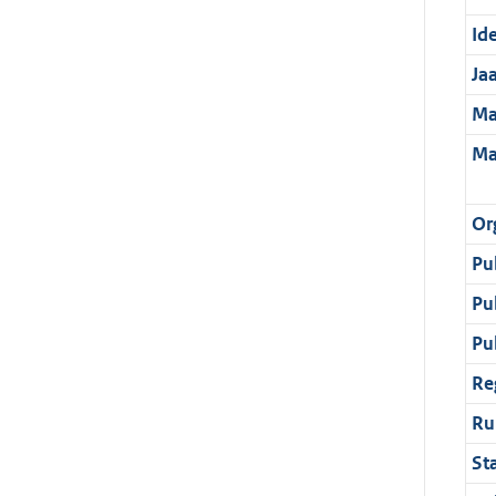
Ide
Ja
Ma
Ma
Or
Pu
Pu
Pu
Re
Ru
St