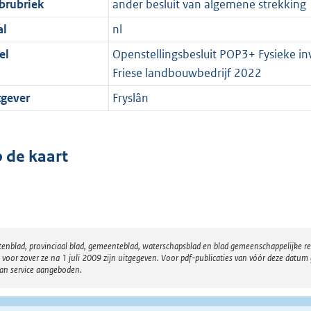
brubriek
ander besluit van algemene strekking
al
nl
el
Openstellingsbesluit POP3+ Fysieke inv
Friese landbouwbedrijf 2022
tgever
Fryslân
 de kaart
atenblad, provinciaal blad, gemeenteblad, waterschapsblad en blad gemeenschappelijke 
 zover ze na 1 juli 2009 zijn uitgegeven. Voor pdf-publicaties van vóór deze datum g
van service aangeboden.