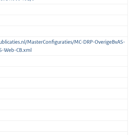
spublicaties.nl/MasterConfiguraties/MC-DRP-OverigeBvAS-
S-Web-CB.xml