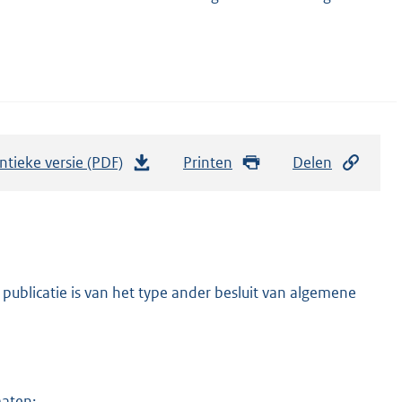
ntieke versie (PDF)
b
Printen
Delen
e
s
t
a
n
publicatie is van het type ander besluit van algemene
d
s
g
r
maten: