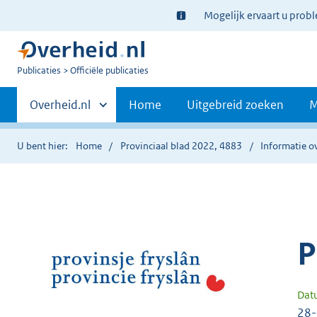
Ter
Mogelijk ervaart u prob
informatie:
U
Publicaties
Officiële publicaties
bent
Primaire
nu
Andere
Overheid.nl
Home
Uitgebreid zoeken
M
hier:
sites
navigatie
binnen
U bent hier:
Home
Provinciaal blad 2022, 4883
Informatie ov
P
Dat
28-