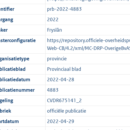
ntifier
prb-2022-4883
argang
2022
ker
Fryslân
sterconfiguratie
https://repository.officiele-overheid
Web-CB/4.2/xml/MC-DRP-OverigeBvA
ganisatietype
provincie
blicatieblad
Provinciaal blad
blicatiedatum
2022-04-28
blicatienummer
4883
geling
CVDR675141_2
briek
officiële publicatie
artdatum
2022-04-29