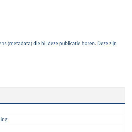
e
:
2
5
3
s (metadata) die bij deze publicatie horen. Deze zijn
K
b
king