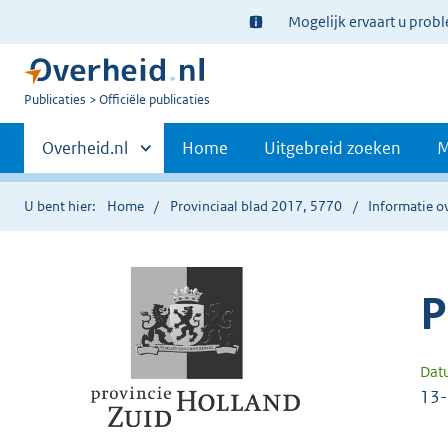
Ter
Mogelijk ervaart u prob
informatie:
U
Publicaties
Officiële publicaties
bent
Primaire
nu
Andere
Overheid.nl
Home
Uitgebreid zoeken
M
hier:
sites
navigatie
binnen
U bent hier:
Home
Provinciaal blad 2017, 5770
Informatie ov
P
Dat
13-