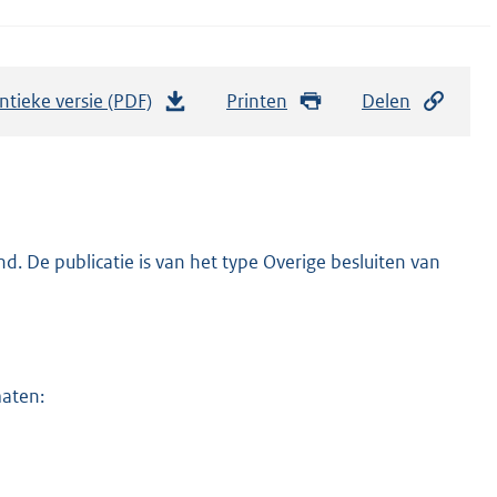
ntieke versie (PDF)
b
Printen
Delen
e
s
t
a
n
. De publicatie is van het type Overige besluiten van
d
s
g
r
maten:
o
o
t
t