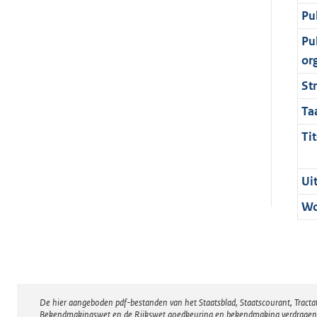
Pu
Pu
or
St
Ta
Tit
Ui
Wo
De hier aangeboden pdf-bestanden van het Staatsblad, Staatscourant, Tract
Disclaimer
Bekendmakingswet en de Rijkswet goedkeuring en bekendmaking verdragen voor