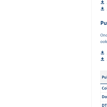
Pu
Ond
ook
Pu
Col
Do
DT