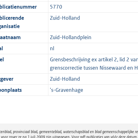
blicatienummer
5770
blicerende
Zuid-Holland
ganisatie
raatnaam
Zuid-Hollandplein
al
nl
el
Grensbeschrijving ex artikel 2, lid 2 
grenscorrectie tussen Nissewaard en 
tgever
Zuid-Holland
onplaats
's-Gravenhage
atenblad, provinciaal blad, gemeenteblad, waterschapsblad en blad gemeenschappelijke 
 zover ze na 1 juli 2009 zijn uitgegeven. Voor pdf-publicaties van vóór deze datum g