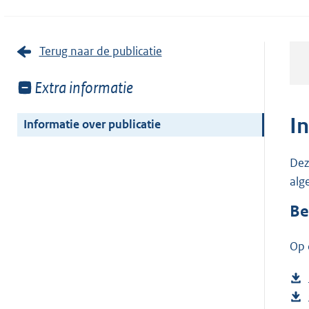
Terug naar de publicatie
Toon
Extra informatie
meer
van:
I
Informatie over publicatie
Dez
alg
Be
Op 