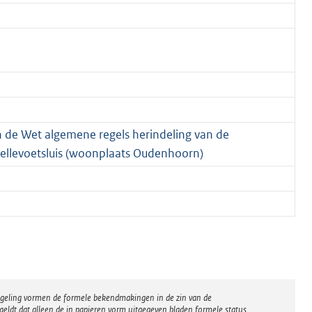
van de Wet algemene regels herindeling van de
Hellevoetsluis (woonplaats Oudenhoorn)
regeling vormen de formele bekendmakingen in de zin van de
eldt dat alleen de in papieren vorm uitgegeven bladen formele status