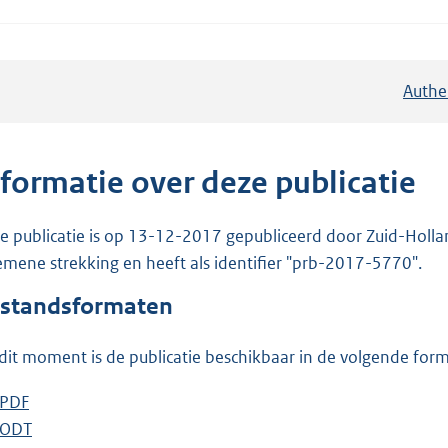
Authe
nformatie over deze publicatie
e publicatie is op 13-12-2017 gepubliceerd door Zuid-Holland
emene strekking en heeft als identifier "prb-2017-5770".
standsformaten
dit moment is de publicatie beschikbaar in de volgende for
D
PDF
b
o
D
ODT
e
b