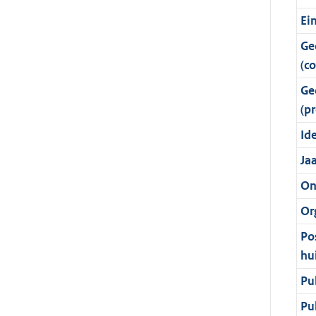
Ei
Ge
(c
Ge
(pr
Ide
Ja
On
Or
Po
hu
Pu
Pu