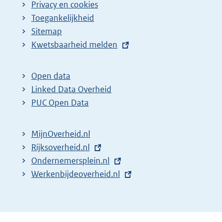
Privacy en cookies
Toegankelijkheid
Sitemap
E
Kwetsbaarheid melden
x
t
Open data
e
Linked Data Overheid
r
PUC Open Data
n
e
MijnOverheid.nl
l
E
Rijksoverheid.nl
i
x
E
Ondernemersplein.nl
n
t
x
E
Werkenbijdeoverheid.nl
k
e
t
x
:
r
e
t
n
r
e