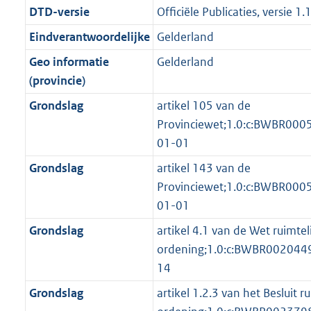
o
f
n
i
b
DTD-versie
Officiële Publicaties, versie 1.
o
o
r
o
f
n
t
o
Eindverantwoordelijke
Gelderland
m
r
o
f
t
t
a
m
r
o
Geo informatie
Gelderland
e
t
a
a
m
r
(provincie)
:
e
t
a
a
m
Grondslag
artikel 105 van de
3
:
t
a
a
Provinciewet;1.0:c:BWBR00
K
2
t
a
01-01
b
K
t
b
Grondslag
artikel 143 van de
Provinciewet;1.0:c:BWBR00
01-01
Grondslag
artikel 4.1 van de Wet ruimtel
ordening;1.0:c:BWBR002044
14
Grondslag
artikel 1.2.3 van het Besluit ru