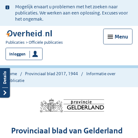
Ter
Mogelijk ervaart u problemen met het zoeken naar
informatie:
publicaties. We werken aan een oplossing. Excuses voor
het ongemak.
Menu
U
Publicaties
Officiële publicaties
bent
Inloggen
nu
hier:
Home
Provinciaal blad 2017, 1944
Informatie over
publicatie
Provinciaal blad van Gelderland