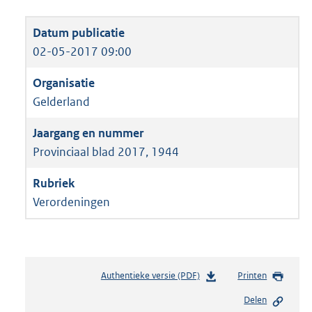
02-05-2017 09:00
Gelderland
Provinciaal blad 2017, 1944
Verordeningen
Authentieke versie (PDF)
b
Printen
e
Delen
s