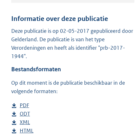
t
a
n
Informatie over deze publicatie
d
s
Deze publicatie is op 02-05-2017 gepubliceerd door
g
Gelderland. De publicatie is van het type
r
Verordeningen en heeft als identifier "prb-2017-
o
1944".
o
t
Bestandsformaten
t
e
Op dit moment is de publicatie beschikbaar in de
:
2
volgende formaten:
8
7
D
PDF
b
K
o
D
ODT
e
b
b
w
o
D
XML
s
e
b
n
w
o
D
HTML
t
s
e
b
l
n
w
o
a
t
s
e