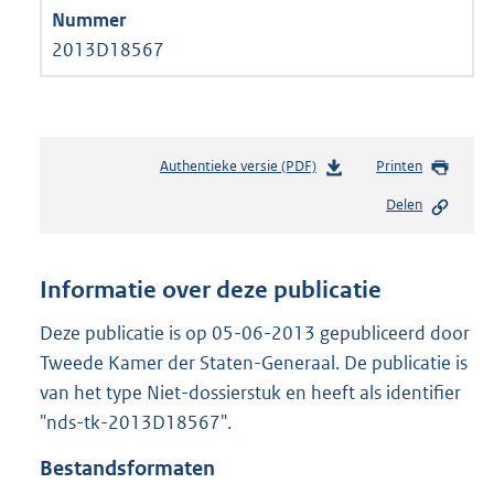
2013D18567
Authentieke versie (PDF)
b
Printen
e
Delen
s
t
a
n
Informatie over deze publicatie
d
s
Deze publicatie is op 05-06-2013 gepubliceerd door
g
Tweede Kamer der Staten-Generaal. De publicatie is
r
van het type Niet-dossierstuk en heeft als identifier
o
"nds-tk-2013D18567".
o
t
Bestandsformaten
t
e