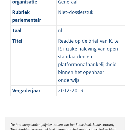
organisatie
Generaal
Rubriek
Niet-dossierstuk
parlementair
Taal
nl
Titel
Reactie op de brief van K. te
R. inzake naleving van open
standaarden en
platformonafhankelijkheid
binnen het openbaar
onderwijs
Vergaderjaar
2012-2013
Disclaimer
De hier aangeboden pdf-bestanden van het Staatsblad, Staatscourant,
Tractatenblad, provinciaal blad, gemeenteblad, waterschapsblad en blad