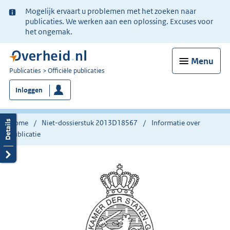
Ter
Mogelijk ervaart u problemen met het zoeken naar
informatie:
publicaties. We werken aan een oplossing. Excuses voor
het ongemak.
Menu
U
Publicaties
Officiële publicaties
bent
Inloggen
nu
hier:
Home
Niet-dossierstuk 2013D18567
Informatie over
publicatie