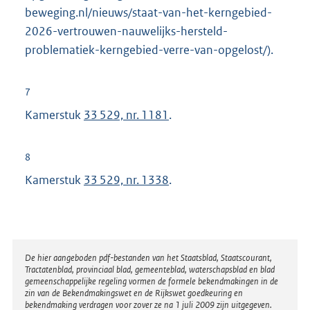
beweging.nl/nieuws/staat-van-het-kerngebied-
2026-vertrouwen-nauwelijks-hersteld-
problematiek-kerngebied-verre-van-opgelost/).
7
Kamerstuk
33 529, nr. 1181
.
8
Kamerstuk
33 529, nr. 1338
.
Disclaimer
De hier aangeboden pdf-bestanden van het Staatsblad, Staatscourant,
Tractatenblad, provinciaal blad, gemeenteblad, waterschapsblad en blad
gemeenschappelijke regeling vormen de formele bekendmakingen in de
zin van de Bekendmakingswet en de Rijkswet goedkeuring en
bekendmaking verdragen voor zover ze na 1 juli 2009 zijn uitgegeven.