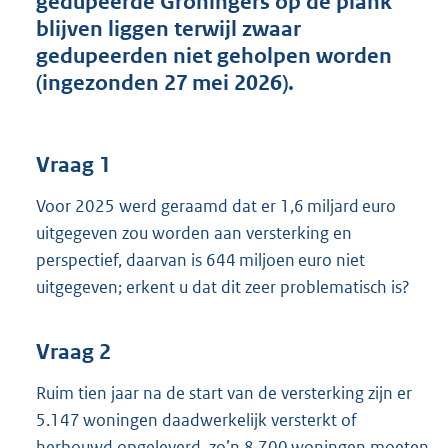
gedupeerde Groningers op de plank
t
blijven liggen terwijl zwaar
t
e
gedupeerden niet geholpen worden
:
(ingezonden 27 mei 2026).
5
6
K
b
Vraag 1
Voor 2025 werd geraamd dat er 1,6 miljard euro
uitgegeven zou worden aan versterking en
perspectief, daarvan is 644 miljoen euro niet
uitgegeven; erkent u dat dit zeer problematisch is?
Vraag 2
Ruim tien jaar na de start van de versterking zijn er
5.147 woningen daadwerkelijk versterkt of
herbouwd opgeleverd, zo’n 8.700 woningen moeten