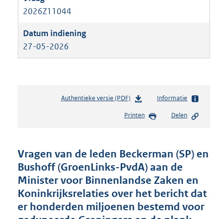
2026Z11044
27-05-2026
Authentieke versie (PDF)
b
Informatie
e
Printen
Delen
s
t
a
n
Vragen van de leden Beckerman (SP) en
d
Bushoff (GroenLinks-PvdA) aan de
s
Minister voor Binnenlandse Zaken en
g
r
Koninkrijksrelaties over het bericht dat
o
er honderden miljoenen bestemd voor
o