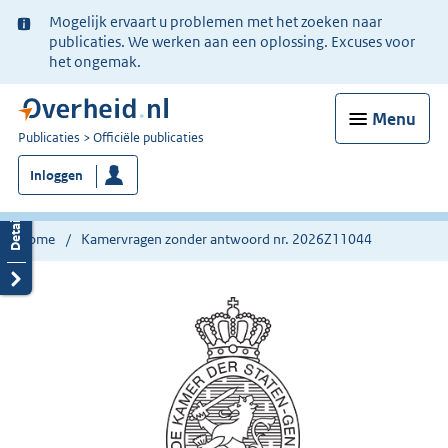
Ter
Mogelijk ervaart u problemen met het zoeken naar
informatie:
publicaties. We werken aan een oplossing. Excuses voor
het ongemak.
Menu
U
Publicaties
Officiële publicaties
bent
Inloggen
nu
hier:
Home
Kamervragen zonder antwoord nr. 2026Z11044