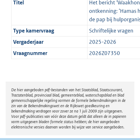
Titel
Het bericht ‘Waakhond
ontkenning: ’Hamas ha
de pap bij hulporganis
Type kamervraag
Schriftelijke vragen
Vergaderjaar
2025-2026
Vraagnummer
2026Z07350
Disclaimer
De hier aangeboden pdf-bestanden van het Staatsblad, Staatscourant,
Tractatenblad, provinciaal blad, gemeenteblad, waterschapsblad en blad
gemeenschappelijke regeling vormen de formele bekendmakingen in de
zin van de Bekendmakingswet en de Rijkswet goedkeuring en
bekendmaking verdragen voor zover ze na 1 juli 2009 zijn uitgegeven.
Voor pdf-publicaties van vóór deze datum geldt dat alleen de in papieren
vorm uitgegeven bladen formele status hebben; de hier aangeboden
elektronische versies daarvan worden bij wijze van service aangeboden.