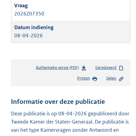
2026Z07350
08-04-2026
Authentieke versie (PDF)
b
Gerelateerd
e
Printen
Delen
s
t
a
n
Informatie over deze publicatie
d
s
Deze publicatie is op 08-04-2026 gepubliceerd door
g
Tweede Kamer der Staten-Generaal. De publicatie is
r
van het type Kamervragen zonder Antwoord en
o