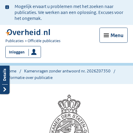
Ter
Mogelijk ervaart u problemen met het zoeken naar
informatie:
publicaties. We werken aan een oplossing. Excuses voor
het ongemak.
Menu
U
Publicaties
Officiële publicaties
bent
Inloggen
nu
hier:
Home
Kamervragen zonder antwoord nr. 2026Z07350
Informatie over publicatie