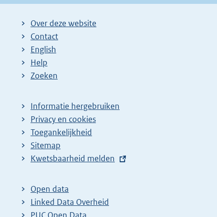
Over deze website
Contact
English
Help
Zoeken
Informatie hergebruiken
Privacy en cookies
Toegankelijkheid
Sitemap
E
Kwetsbaarheid melden
x
t
Open data
e
Linked Data Overheid
r
PUC Open Data