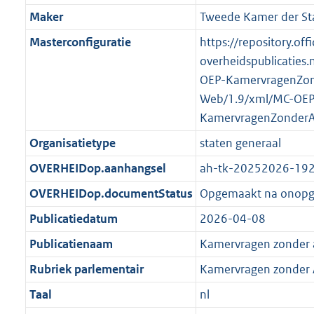
K
2
t
a
Maker
Tweede Kamer der St
b
K
t
Masterconfiguratie
https://repository.offi
b
overheidspublicaties.
OEP-KamervragenZo
Web/1.9/xml/MC-OEP
KamervragenZonder
Organisatietype
staten generaal
OVERHEIDop.aanhangsel
ah-tk-20252026-19
OVERHEIDop.documentStatus
Opgemaakt na onop
Publicatiedatum
2026-04-08
Publicatienaam
Kamervragen zonder
Rubriek parlementair
Kamervragen zonder
Taal
nl