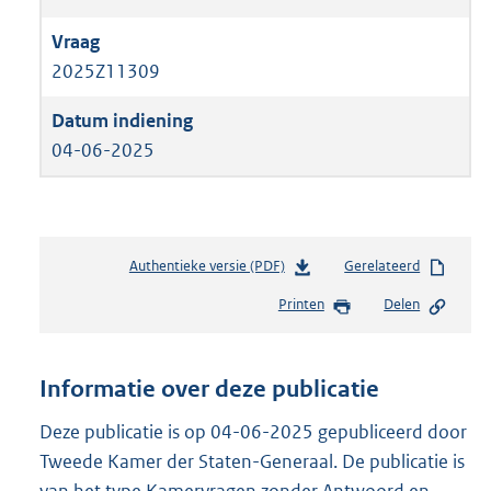
2025Z11309
04-06-2025
Authentieke versie (PDF)
b
Gerelateerd
e
Printen
Delen
s
t
a
n
Informatie over deze publicatie
d
s
Deze publicatie is op 04-06-2025 gepubliceerd door
g
Tweede Kamer der Staten-Generaal. De publicatie is
r
van het type Kamervragen zonder Antwoord en