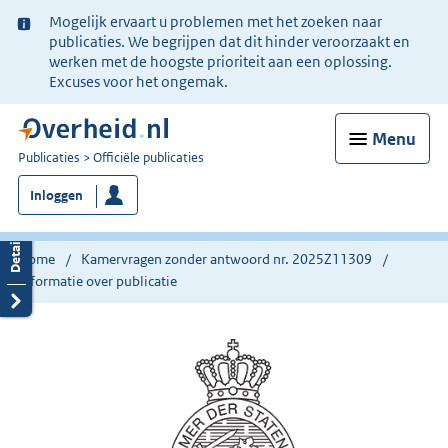
Ter
Mogelijk ervaart u problemen met het zoeken naar
informatie:
publicaties. We begrijpen dat dit hinder veroorzaakt en
werken met de hoogste prioriteit aan een oplossing.
Excuses voor het ongemak.
Menu
U
Publicaties
Officiële publicaties
bent
Inloggen
nu
hier:
Home
Kamervragen zonder antwoord nr. 2025Z11309
Informatie over publicatie