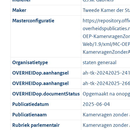
2
:
t
a
a
K
2
Maker
Tweede Kamer der St
t
a
b
K
t
Masterconfiguratie
https://repository.offi
b
overheidspublicaties.
OEP-KamervragenZo
Web/1.9/xml/MC-OEP
KamervragenZonder
Organisatietype
staten generaal
OVERHEIDop.aanhangsel
ah-tk-20242025-24
OVERHEIDop.aanhangsel
ah-tk-20242025-26
OVERHEIDop.documentStatus
Opgemaakt na onop
Publicatiedatum
2025-06-04
Publicatienaam
Kamervragen zonder
Rubriek parlementair
Kamervragen zonder