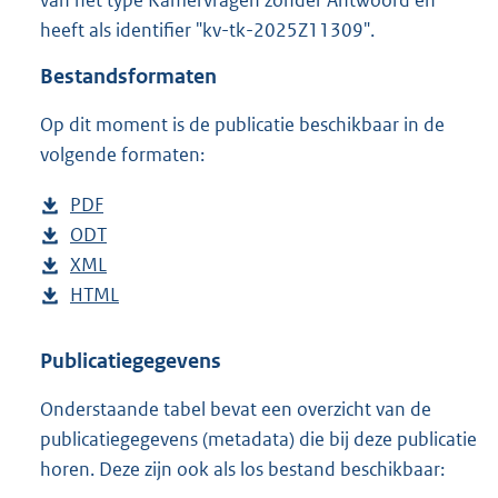
o
heeft als identifier "kv-tk-2025Z11309".
o
t
Bestandsformaten
t
e
Op dit moment is de publicatie beschikbaar in de
:
4
volgende formaten:
1
K
D
PDF
b
b
o
D
ODT
e
b
w
o
D
XML
s
e
b
n
w
o
D
HTML
t
s
e
b
l
n
w
o
a
t
s
e
o
l
n
w
n
a
t
s
Publicatiegegevens
a
o
l
n
d
n
a
t
Onderstaande tabel bevat een overzicht van de
d
a
o
l
s
d
n
a
publicatiegegevens (metadata) die bij deze publicatie
p
d
a
o
g
s
d
n
horen. Deze zijn ook als los bestand beschikbaar:
u
p
d
a
r
g
s
d