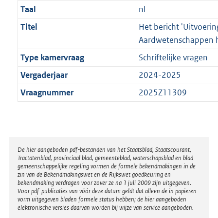
Taal
nl
Titel
Het bericht 'Uitvoerin
Aardwetenschappen ha
Type kamervraag
Schriftelijke vragen
Vergaderjaar
2024-2025
Vraagnummer
2025Z11309
Disclaimer
De hier aangeboden pdf-bestanden van het Staatsblad, Staatscourant,
Tractatenblad, provinciaal blad, gemeenteblad, waterschapsblad en blad
gemeenschappelijke regeling vormen de formele bekendmakingen in de
zin van de Bekendmakingswet en de Rijkswet goedkeuring en
bekendmaking verdragen voor zover ze na 1 juli 2009 zijn uitgegeven.
Voor pdf-publicaties van vóór deze datum geldt dat alleen de in papieren
vorm uitgegeven bladen formele status hebben; de hier aangeboden
elektronische versies daarvan worden bij wijze van service aangeboden.