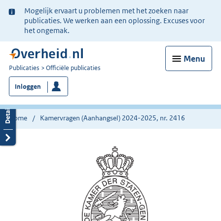
Ter
Mogelijk ervaart u problemen met het zoeken naar
informatie:
publicaties. We werken aan een oplossing. Excuses voor
het ongemak.
Menu
U
Publicaties
Officiële publicaties
bent
Inloggen
nu
hier:
Home
Kamervragen (Aanhangsel) 2024-2025, nr. 2416