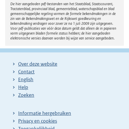
Disclaimer
De hier aangeboden pdf-bestanden van het Staatsblad, Staatscourant,
Tractatenblad, provinciaal blad, gemeenteblad, waterschapsblad en blad
gemeenschappelijke regeling vormen de formele bekendmakingen in de
zin van de Bekendmakingswet en de Rijkswet goedkeuring en
bekendmaking verdragen voor zover ze na 1 juli 2009 zijn uitgegeven.
Voor pdf-publicaties van vóór deze datum geldt dat alleen de in papieren
vorm uitgegeven bladen formele status hebben; de hier aangeboden
elektronische versies daarvan worden bij wijze van service aangeboden.
Over deze website
Contact
English
Help
Zoeken
Informatie hergebruiken
Privacy en cookies
Toegankelijkheid