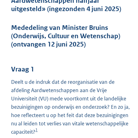
Aardwetenschappen halfjaar
t
uitgesteld» (ingezonden 4 juni 2025)
t
e
:
Mededeling van Minister Bruins
4
2
(Onderwijs, Cultuur en Wetenschap)
K
(ontvangen 12 juni 2025)
b
Vraag 1
Deelt u de indruk dat de reorganisatie van de
afdeling Aardwetenschappen aan de Vrije
Universiteit (VU) mede voortkomt uit de landelijke
bezuinigingen op onderwijs en onderzoek? En zo ja,
hoe reflecteert u op het feit dat deze bezuinigingen
nu al leiden tot verlies van vitale wetenschappelijke
1
capaciteit?