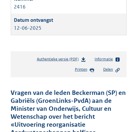
2416
12-06-2025
Authentieke versie (PDF)
b
Informatie
e
Printen
Delen
s
t
a
n
Vragen van de leden Beckerman (SP) en
d
Gabriëls (GroenLinks-PvdA) aan de
s
Minister van Onderwijs, Cultuur en
g
r
Wetenschap over het bericht
o
«Uitvoering reorganisatie
o