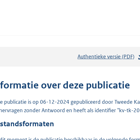
Authentieke versie (PDF)
b
e
s
t
nformatie over deze publicatie
a
n
e publicatie is op 06-12-2024 gepubliceerd door Tweede Kam
d
ervragen zonder Antwoord en heeft als identifier "kv-tk-
s
standsformaten
g
r
dit moment is de publicatie beschikbaar in de volgende for