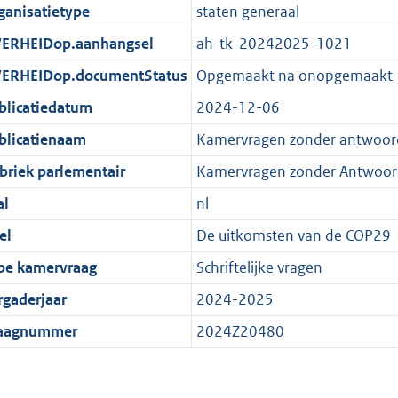
ganisatietype
staten generaal
ERHEIDop.aanhangsel
ah-tk-20242025-1021
ERHEIDop.documentStatus
Opgemaakt na onopgemaakt
blicatiedatum
2024-12-06
blicatienaam
Kamervragen zonder antwoor
briek parlementair
Kamervragen zonder Antwoor
al
nl
el
De uitkomsten van de COP29
pe kamervraag
Schriftelijke vragen
rgaderjaar
2024-2025
aagnummer
2024Z20480