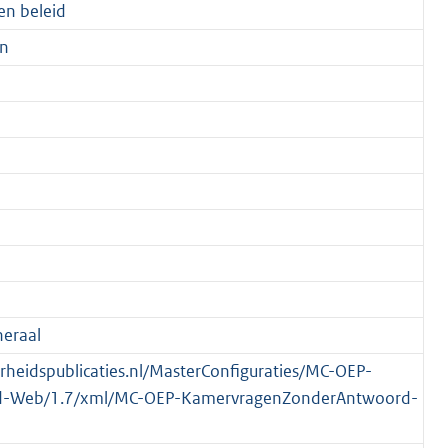
en beleid
en
eraal
verheidspublicaties.nl/MasterConfiguraties/MC-OEP-
-Web/1.7/xml/MC-OEP-KamervragenZonderAntwoord-