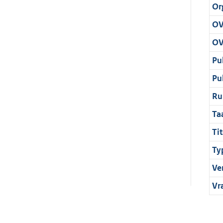
Or
OV
OV
Pu
Pu
Ru
Ta
Tit
Ty
Ve
Vr