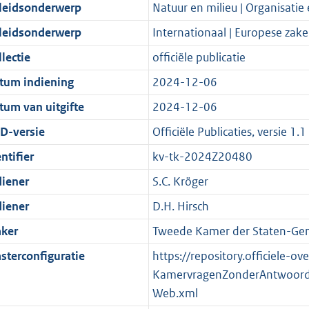
t
a
c
i
:
e
t
t
leidsonderwerp
Natuur en milieu | Organisatie 
d
n
i
t
a
c
4
:
e
t
leidsonderwerp
Internationaal | Europese zak
s
d
e
i
t
a
0
8
:
e
g
s
i
e
i
t
K
K
6
:
lectie
officiële publicatie
r
g
n
i
e
i
b
b
K
1
tum indiening
2024-12-06
o
r
f
n
i
e
b
1
tum van uitgifte
2024-12-06
o
o
o
f
n
i
K
t
o
r
o
f
n
b
D-versie
Officiële Publicaties, versie 1.1
t
t
m
r
o
f
ntifier
kv-tk-2024Z20480
e
t
a
m
r
o
diener
S.C. Kröger
:
e
a
a
m
r
2
:
t
a
a
m
diener
D.H. Hirsch
K
2
t
a
a
ker
Tweede Kamer der Staten-Gen
b
K
t
a
sterconfiguratie
https://repository.officiele-o
b
t
KamervragenZonderAntwoord
Web.xml