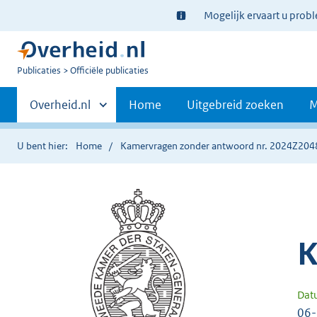
Ter
Mogelijk ervaart u prob
informatie:
U
Publicaties
Officiële publicaties
bent
Primaire
nu
Andere
Overheid.nl
Home
Uitgebreid zoeken
M
hier:
sites
navigatie
binnen
U bent hier:
Home
Kamervragen zonder antwoord nr. 2024Z204
K
Dat
06-