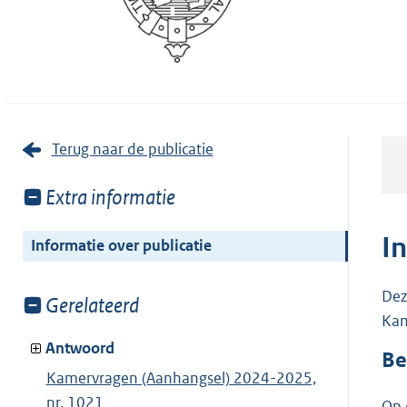
Terug naar de publicatie
Toon
Extra informatie
meer
van:
I
Informatie over publicatie
Dez
Toon
Gerelateerd
Kam
meer
van:
Antwoord
Be
Kamervragen (Aanhangsel) 2024-2025,
nr. 1021
Op 