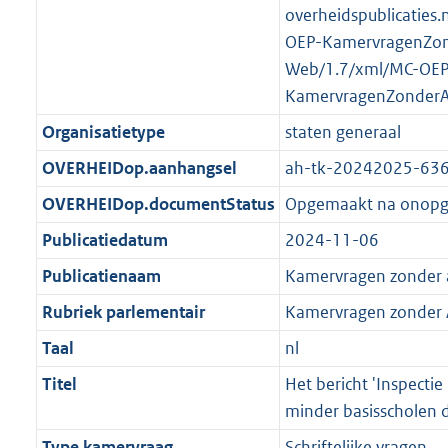
K
2
overheidspublicaties.
t
a
b
K
OEP-KamervragenZo
t
b
Web/1.7/xml/MC-OEP
KamervragenZonder
Organisatietype
staten generaal
OVERHEIDop.aanhangsel
ah-tk-20242025-63
OVERHEIDop.documentStatus
Opgemaakt na onop
Publicatiedatum
2024-11-06
Publicatienaam
Kamervragen zonder
Rubriek parlementair
Kamervragen zonder
Taal
nl
Titel
Het bericht 'Inspectie
minder basisscholen 
Type kamervraag
Schriftelijke vragen