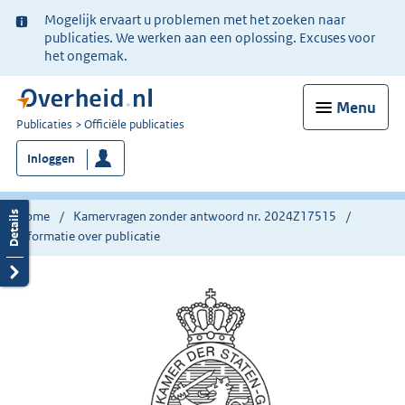
Ter
Mogelijk ervaart u problemen met het zoeken naar
informatie:
publicaties. We werken aan een oplossing. Excuses voor
het ongemak.
Menu
U
Publicaties
Officiële publicaties
bent
Inloggen
nu
hier:
Home
Kamervragen zonder antwoord nr. 2024Z17515
Informatie over publicatie