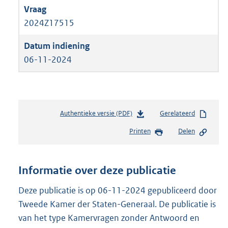
2024Z17515
06-11-2024
Authentieke versie (PDF)
b
Gerelateerd
e
Printen
Delen
s
t
a
n
Informatie over deze publicatie
d
s
Deze publicatie is op 06-11-2024 gepubliceerd door
g
Tweede Kamer der Staten-Generaal. De publicatie is
r
van het type Kamervragen zonder Antwoord en
o