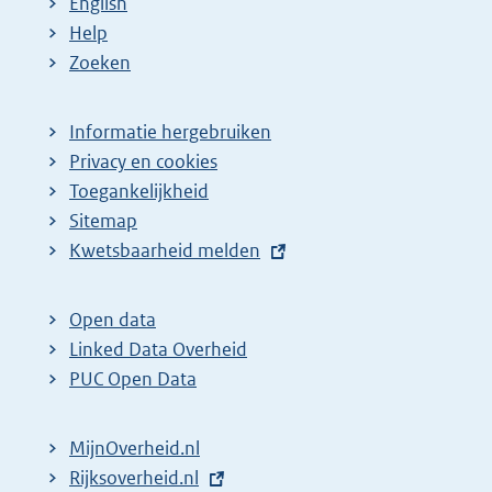
English
Help
Zoeken
Informatie hergebruiken
Privacy en cookies
Toegankelijkheid
Sitemap
E
Kwetsbaarheid melden
x
t
Open data
e
Linked Data Overheid
r
PUC Open Data
n
e
MijnOverheid.nl
l
E
Rijksoverheid.nl
i