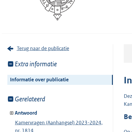
Terug naar de publicatie
Toon
Extra informatie
meer
van:
I
Informatie over publicatie
Dez
Toon
Gerelateerd
Kam
meer
van:
Antwoord
Be
Kamervragen (Aanhangsel) 2023-2024,
nr. 1814
Op 