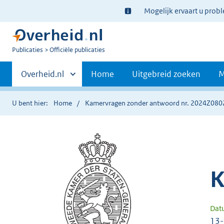
Ter
Mogelijk ervaart u prob
informatie:
U
Publicaties
Officiële publicaties
bent
Primaire
nu
Andere
Overheid.nl
Home
Uitgebreid zoeken
M
hier:
sites
navigatie
binnen
U bent hier:
Home
Kamervragen zonder antwoord nr. 2024Z080
K
Dat
13-