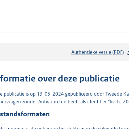
Authentieke versie (PDF)
b
e
s
t
nformatie over deze publicatie
a
n
e publicatie is op 13-05-2024 gepubliceerd door Tweede Kam
d
ervragen zonder Antwoord en heeft als identifier "kv-tk-
s
standsformaten
g
r
dit moment is de publicatie beschikbaar in de volgende for