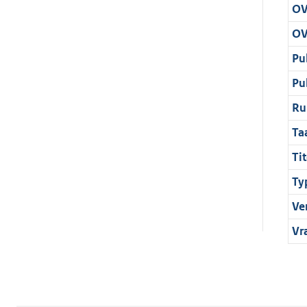
OV
OV
Pu
Pu
Ru
Ta
Tit
Ty
Ve
Vr