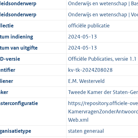
t
a
c
i
:
e
t
t
leidsonderwerp
Onderwijs en wetenschap | Ba
d
n
i
t
a
c
3
:
e
t
leidsonderwerp
Onderwijs en wetenschap | Vo
s
d
e
i
t
a
9
8
:
e
g
s
i
e
i
t
K
K
5
:
lectie
officiële publicatie
r
g
n
i
e
i
b
b
K
1
tum indiening
2024-05-13
o
r
f
n
i
e
b
0
tum van uitgifte
2024-05-13
o
o
o
f
n
i
K
t
o
r
o
f
n
b
D-versie
Officiële Publicaties, versie 1.1
t
t
m
r
o
f
ntifier
kv-tk-2024Z08028
e
t
a
m
r
o
diener
E.M. Westerveld
:
e
a
a
m
r
2
:
t
a
a
m
ker
Tweede Kamer der Staten-Gen
K
2
t
a
a
sterconfiguratie
https://repository.officiele-o
b
K
t
a
KamervragenZonderAntwoord
b
t
Web.xml
ganisatietype
staten generaal