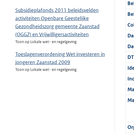
Be
Subsidieplafonds 2011 beleidsvelden
Be
activiteiten Openbare Geestelijke
Col
Gezondheidszorg gemeente Zaanstad
(OGGZ) en Vrijwilligersactiviteiten
Da
Toon op Lokale wet- en regelgeving
Da
Toeslagenverordening Wet investeren in
DT
jongeren Zaanstad 2009
Ide
Toon op Lokale wet- en regelgeving
In
Ma
Ma
Or