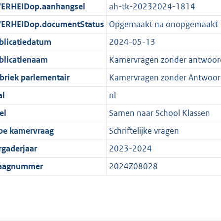
ERHEIDop.aanhangsel
ah-tk-20232024-1814
ERHEIDop.documentStatus
Opgemaakt na onopgemaakt
blicatiedatum
2024-05-13
blicatienaam
Kamervragen zonder antwoor
briek parlementair
Kamervragen zonder Antwoor
al
nl
el
Samen naar School Klassen
pe kamervraag
Schriftelijke vragen
rgaderjaar
2023-2024
aagnummer
2024Z08028