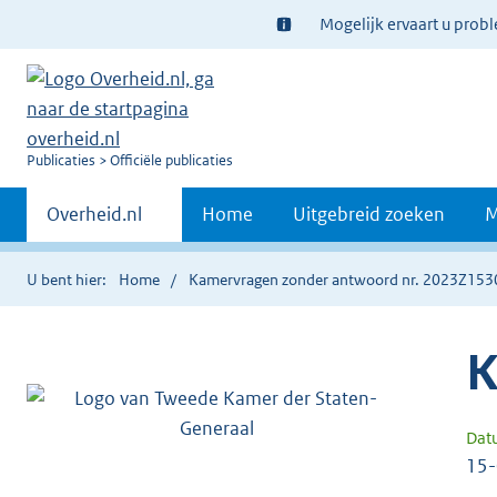
Ter
Mogelijk ervaart u prob
informatie:
U
Publicaties
Officiële publicaties
bent
Primaire
nu
Andere
Overheid.nl
Home
Uitgebreid zoeken
M
hier:
sites
navigatie
binnen
U bent hier:
Home
Kamervragen zonder antwoord nr. 2023Z153
K
Dat
15-