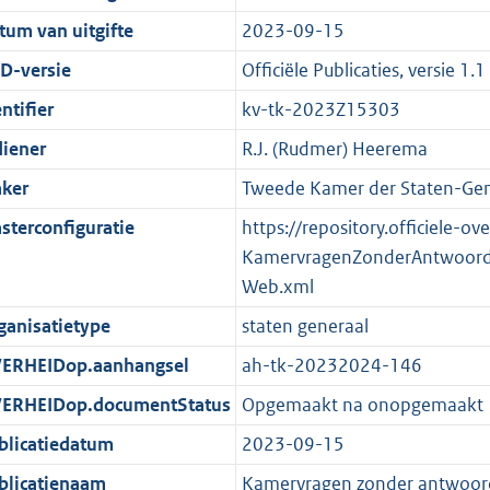
r
g
n
i
e
i
b
b
K
7
tum van uitgifte
2023-09-15
o
r
f
n
i
e
b
K
D-versie
Officiële Publicaties, versie 1.1
o
o
o
f
n
i
b
t
o
r
o
f
n
ntifier
kv-tk-2023Z15303
t
t
m
r
o
f
diener
R.J. (Rudmer) Heerema
e
t
a
m
r
o
ker
Tweede Kamer der Staten-Gen
:
e
a
a
m
r
2
:
t
a
a
m
sterconfiguratie
https://repository.officiele-o
K
2
t
a
a
KamervragenZonderAntwoord
b
K
t
a
Web.xml
b
t
ganisatietype
staten generaal
ERHEIDop.aanhangsel
ah-tk-20232024-146
ERHEIDop.documentStatus
Opgemaakt na onopgemaakt
blicatiedatum
2023-09-15
blicatienaam
Kamervragen zonder antwoor