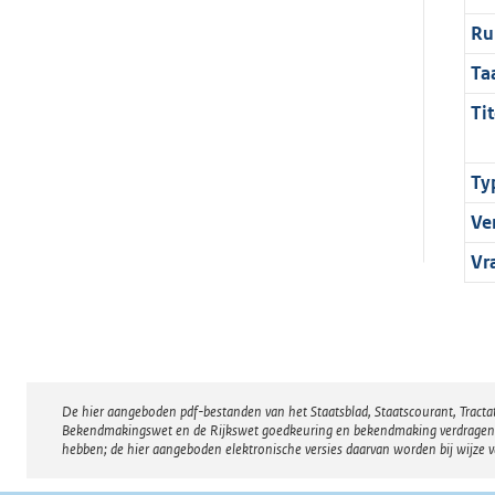
Ru
Ta
Tit
Ty
Ve
Vr
De hier aangeboden pdf-bestanden van het Staatsblad, Staatscourant, Tract
Disclaimer
Bekendmakingswet en de Rijkswet goedkeuring en bekendmaking verdragen voor
hebben; de hier aangeboden elektronische versies daarvan worden bij wijze 