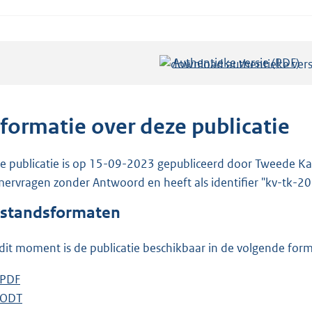
Authentieke versie (PDF)
b
e
s
t
nformatie over deze publicatie
a
n
e publicatie is op 15-09-2023 gepubliceerd door Tweede Kam
d
ervragen zonder Antwoord en heeft als identifier "kv-tk-
s
standsformaten
g
r
dit moment is de publicatie beschikbaar in de volgende for
o
o
D
PDF
b
t
o
D
ODT
e
b
t