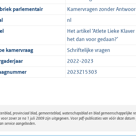
briek parlementair
Kamervragen zonder Antwoor
al
nl
el
Het artikel ‘Atlete Lieke Klaver
het dan voor gedaan?’
pe kamervraag
Schriftelijke vragen
rgaderjaar
2022-2023
aagnummer
2023Z15303
atenblad, provinciaal blad, gemeenteblad, waterschapsblad en blad gemeenschappelijke 
 zover ze na 1 juli 2009 zijn uitgegeven. Voor pdf-publicaties van vóór deze datum g
van service aangeboden.