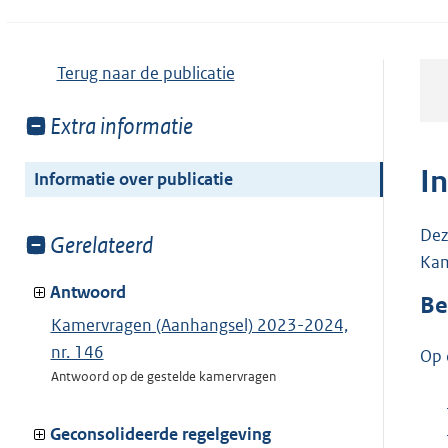
Terug naar de publicatie
Toon
Extra informatie
meer
van:
I
Informatie over publicatie
Dez
Toon
Gerelateerd
Kam
meer
van:
Antwoord
Be
Kamervragen (Aanhangsel) 2023-2024,
nr. 146
Op 
Antwoord op de gestelde kamervragen
Geconsolideerde regelgeving