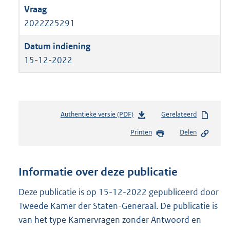
2022Z25291
15-12-2022
Authentieke versie (PDF)
b
Gerelateerd
e
Printen
Delen
s
t
a
n
Informatie over deze publicatie
d
s
Deze publicatie is op 15-12-2022 gepubliceerd door
g
Tweede Kamer der Staten-Generaal. De publicatie is
r
van het type Kamervragen zonder Antwoord en
o