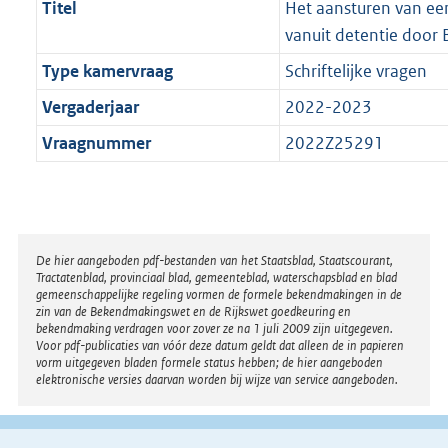
Titel
Het aansturen van een
vanuit detentie door 
Type kamervraag
Schriftelijke vragen
Vergaderjaar
2022-2023
Vraagnummer
2022Z25291
Disclaimer
De hier aangeboden pdf-bestanden van het Staatsblad, Staatscourant,
Tractatenblad, provinciaal blad, gemeenteblad, waterschapsblad en blad
gemeenschappelijke regeling vormen de formele bekendmakingen in de
zin van de Bekendmakingswet en de Rijkswet goedkeuring en
bekendmaking verdragen voor zover ze na 1 juli 2009 zijn uitgegeven.
Voor pdf-publicaties van vóór deze datum geldt dat alleen de in papieren
vorm uitgegeven bladen formele status hebben; de hier aangeboden
elektronische versies daarvan worden bij wijze van service aangeboden.