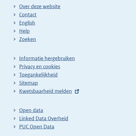
Over deze website
Contact
English
Help
Zoeken
Informatie hergebruiken
Privacy en cookies
Toegankelijkheid
Sitemap
E
Kwetsbaarheid melden
x
t
Open data
e
Linked Data Overheid
r
PUC Open Data
n