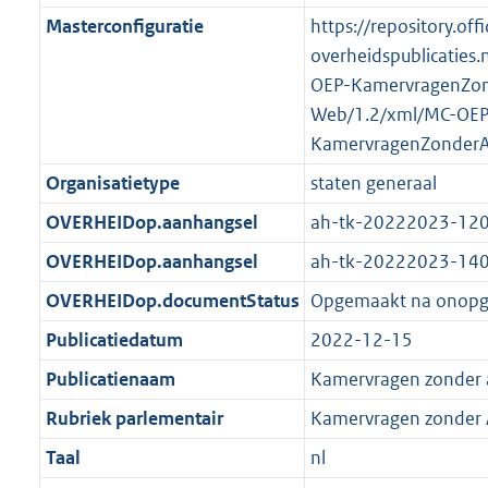
K
2
t
a
Masterconfiguratie
https://repository.offi
b
K
t
overheidspublicaties.
b
OEP-KamervragenZo
Web/1.2/xml/MC-OEP
KamervragenZonder
Organisatietype
staten generaal
OVERHEIDop.aanhangsel
ah-tk-20222023-12
OVERHEIDop.aanhangsel
ah-tk-20222023-14
OVERHEIDop.documentStatus
Opgemaakt na onop
Publicatiedatum
2022-12-15
Publicatienaam
Kamervragen zonder
Rubriek parlementair
Kamervragen zonder
Taal
nl