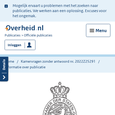
Ter
Mogelijk ervaart u problemen met het zoeken naar
informatie:
publicaties. We werken aan een oplossing. Excuses voor
het ongemak.
Menu
U
Publicaties
Officiële publicaties
bent
Inloggen
nu
hier:
Home
Kamervragen zonder antwoord nr. 2022Z25291
Informatie over publicatie