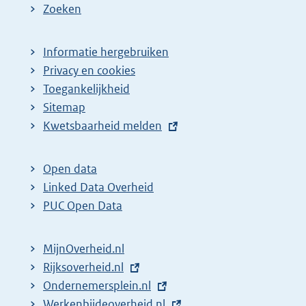
Zoeken
Informatie hergebruiken
Privacy en cookies
Toegankelijkheid
Sitemap
E
Kwetsbaarheid melden
x
t
Open data
e
Linked Data Overheid
r
PUC Open Data
n
e
MijnOverheid.nl
l
E
Rijksoverheid.nl
i
x
E
Ondernemersplein.nl
n
t
x
E
Werkenbijdeoverheid.nl