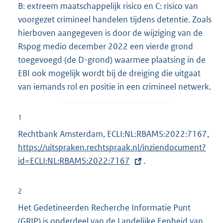
B: extreem maatschappelijk risico en C: risico van
voorgezet crimineel handelen tijdens detentie. Zoals
hierboven aangegeven is door de wijziging van de
Rspog medio december 2022 een vierde grond
toegevoegd (de D-grond) waarmee plaatsing in de
EBI ook mogelijk wordt bij de dreiging die uitgaat
van iemands rol en positie in een crimineel netwerk.
1
Rechtbank Amsterdam, ECLI:NL:RBAMS:2022:7167,
E
https://uitspraken.rechtspraak.nl/inziendocument?
x
id=ECLI:NL:RBAMS:2022:7167
.
t
e
r
2
n
Het Gedetineerden Recherche Informatie Punt
e
(GRIP) is onderdeel van de Landelijke Eenheid van