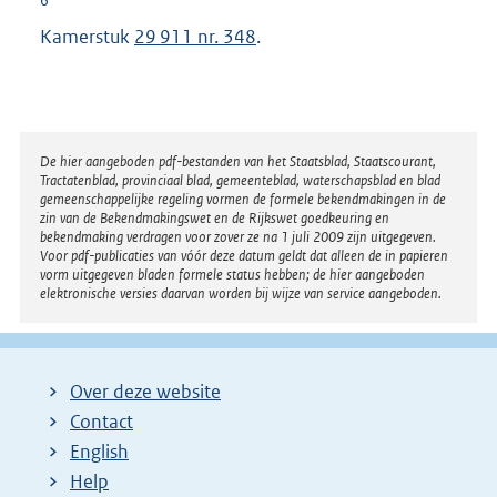
Kamerstuk
29 911 nr. 348
.
Disclaimer
De hier aangeboden pdf-bestanden van het Staatsblad, Staatscourant,
Tractatenblad, provinciaal blad, gemeenteblad, waterschapsblad en blad
gemeenschappelijke regeling vormen de formele bekendmakingen in de
zin van de Bekendmakingswet en de Rijkswet goedkeuring en
bekendmaking verdragen voor zover ze na 1 juli 2009 zijn uitgegeven.
Voor pdf-publicaties van vóór deze datum geldt dat alleen de in papieren
vorm uitgegeven bladen formele status hebben; de hier aangeboden
elektronische versies daarvan worden bij wijze van service aangeboden.
Over deze website
Contact
English
Help