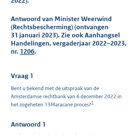
2022).
t
t
e
Antwoord van Minister Weerwind
:
(Rechtsbescherming) (ontvangen
4
4
31 januari 2023). Zie ook Aanhangsel
K
Handelingen, vergaderjaar 2022–2023,
b
nr.
1206
.
Vraag 1
Bent u bekend met de uitspraak van de
Amsterdamse rechtbank van 6 december 2022 in
1
het zogeheten 13Maracane proces?
Antwoord 1