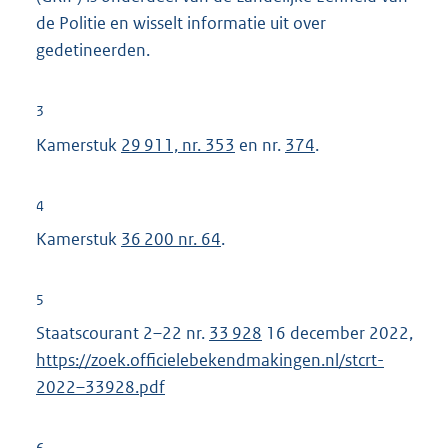
l
de Politie en wisselt informatie uit over
i
gedetineerden.
n
k
3
:
Kamerstuk
29 911, nr. 353
en nr.
374
.
4
Kamerstuk
36 200 nr. 64
.
5
Staatscourant 2–22 nr.
33 928
16 december 2022,
https://zoek.officielebekendmakingen.nl/stcrt-
2022–33928.pdf
6