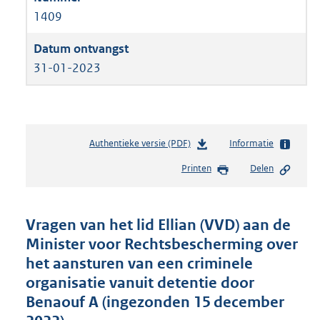
1409
31-01-2023
Authentieke versie (PDF)
b
Informatie
e
Printen
Delen
s
t
a
n
Vragen van het lid Ellian (VVD) aan de
d
Minister voor Rechtsbescherming over
s
het aansturen van een criminele
g
r
organisatie vanuit detentie door
o
Benaouf A (ingezonden 15 december
o