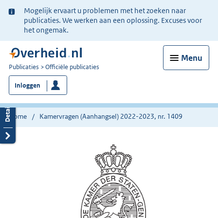
Ter
Mogelijk ervaart u problemen met het zoeken naar
informatie:
publicaties. We werken aan een oplossing. Excuses voor
het ongemak.
Menu
U
Publicaties
Officiële publicaties
bent
Inloggen
nu
hier:
Home
Kamervragen (Aanhangsel) 2022-2023, nr. 1409