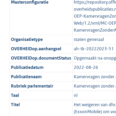
2
:
Masterconfiguratie
https://repository.offi
t
a
a
K
2
overheidspublicaties.
t
a
b
K
OEP-KamervragenZo
t
b
Web/1.2/xml/MC-OEP
KamervragenZonder
Organisatietype
staten generaal
OVERHEIDop.aanhangsel
ah-tk-20222023-51
OVERHEIDop.documentStatus
Opgemaakt na onop
Publicatiedatum
2022-08-26
Publicatienaam
Kamervragen zonder
Rubriek parlementair
Kamervragen zonder
Taal
nl
Titel
Het weigeren van dhr
(ExxonMobile) om voo