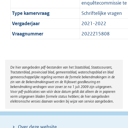
enquêtecommissie te 
Type kamervraag
Schriftelijke vragen
Vergaderjaar
2021-2022
Vraagnummer
2022Z15808
Disclaimer
De hier aangeboden pdf-bestanden van het Staatsblad, Staatscourant,
Tractatenblad, provinciaal blad, gemeenteblad, waterschapsblad en blad
gemeenschappelijke regeling vormen de formele bekendmakingen in de
zin van de Bekendmakingswet en de Rijkswet goedkeuring en
bekendmaking verdragen voor zover ze na 1 juli 2009 zijn uitgegeven.
Voor pdf-publicaties van vóór deze datum geldt dat alleen de in papieren
vorm uitgegeven bladen formele status hebben; de hier aangeboden
elektronische versies daarvan worden bij wijze van service aangeboden.
Over deze website