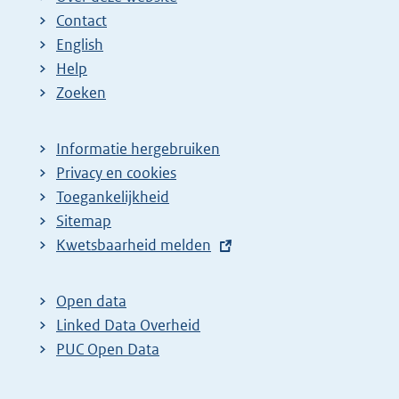
Contact
English
Help
Zoeken
Informatie hergebruiken
Privacy en cookies
Toegankelijkheid
Sitemap
E
Kwetsbaarheid melden
x
t
Open data
e
Linked Data Overheid
r
PUC Open Data
n
e