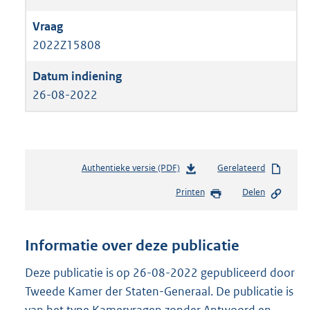
2022Z15808
26-08-2022
Authentieke versie (PDF)
b
Gerelateerd
e
Printen
Delen
s
t
a
n
Informatie over deze publicatie
d
s
Deze publicatie is op 26-08-2022 gepubliceerd door
g
Tweede Kamer der Staten-Generaal. De publicatie is
r
van het type Kamervragen zonder Antwoord en