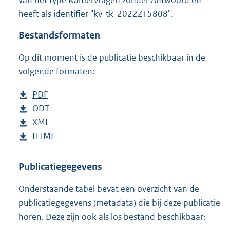
o
heeft als identifier "kv-tk-2022Z15808".
o
t
Bestandsformaten
t
e
Op dit moment is de publicatie beschikbaar in de
:
3
volgende formaten:
9
K
D
PDF
b
b
o
D
ODT
e
b
w
o
D
XML
s
e
b
n
w
o
D
HTML
t
s
e
b
l
n
w
o
a
t
s
e
o
l
n
w
n
a
t
s
Publicatiegegevens
a
o
l
n
d
n
a
t
Onderstaande tabel bevat een overzicht van de
d
a
o
l
s
d
n
a
publicatiegegevens (metadata) die bij deze publicatie
p
d
a
o
g
s
d
n
horen. Deze zijn ook als los bestand beschikbaar:
u
p
d
a
r
g
s
d