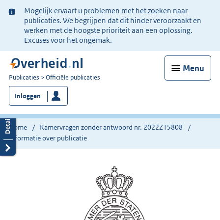
Ter
Mogelijk ervaart u problemen met het zoeken naar
informatie:
publicaties. We begrijpen dat dit hinder veroorzaakt en
werken met de hoogste prioriteit aan een oplossing.
Excuses voor het ongemak.
Menu
U
Publicaties
Officiële publicaties
bent
Inloggen
nu
hier:
Home
Kamervragen zonder antwoord nr. 2022Z15808
Informatie over publicatie