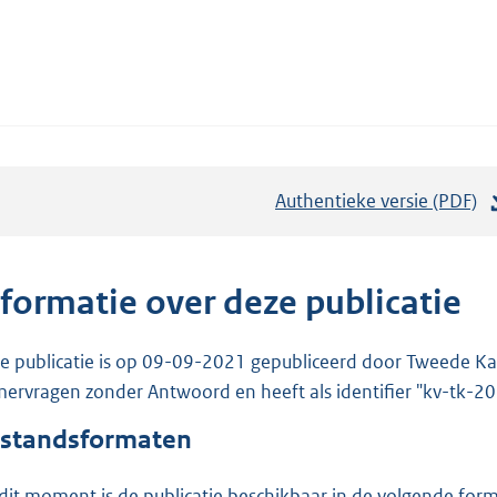
Authentieke versie (PDF)
b
e
s
t
nformatie over deze publicatie
a
n
e publicatie is op 09-09-2021 gepubliceerd door Tweede Kam
d
ervragen zonder Antwoord en heeft als identifier "kv-tk-
s
standsformaten
g
r
dit moment is de publicatie beschikbaar in de volgende for