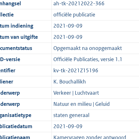
t
a
c
i
:
e
t
t
nhangsel
ah-tk-20212022-366
d
n
i
t
a
c
3
:
e
t
lectie
officiële publicatie
s
d
e
i
t
a
9
7
:
e
g
s
i
e
i
t
K
K
4
:
tum indiening
2021-09-09
r
g
n
i
e
i
b
b
K
8
tum van uitgifte
2021-09-09
o
r
f
n
i
e
b
K
cumentstatus
Opgemaakt na onopgemaakt
o
o
o
f
n
i
b
t
o
r
o
f
n
D-versie
Officiële Publicaties, versie 1.1
t
t
m
r
o
f
ntifier
kv-tk-2021Z15196
e
t
a
m
r
o
diener
K. Bouchallikh
:
e
a
a
m
r
2
:
t
a
a
m
derwerp
Verkeer | Luchtvaart
K
2
t
a
a
derwerp
Natuur en milieu | Geluid
b
K
t
a
ganisatietype
staten generaal
b
t
blicatiedatum
2021-09-09
blicatienaam
Kamervragen zonder antwoord