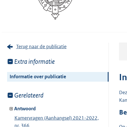
Terug naar de publicatie
Toon
Extra informatie
meer
van:
I
Informatie over publicatie
Dez
Toon
Gerelateerd
Kam
meer
van:
Antwoord
Be
Kamervragen (Aanhangsel) 2021-2022,
nr. 366
Op 