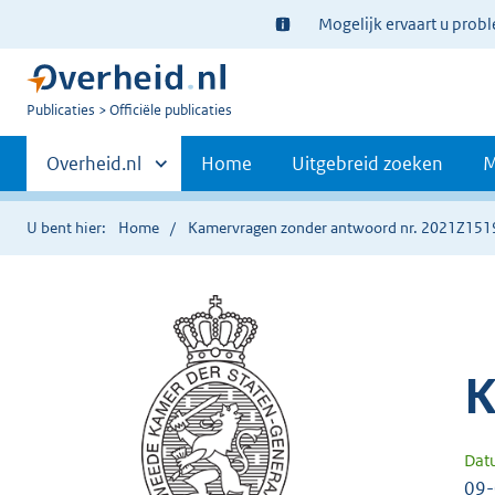
Ter
Mogelijk ervaart u prob
informatie:
U
Publicaties
Officiële publicaties
bent
Primaire
nu
Andere
Overheid.nl
Home
Uitgebreid zoeken
M
hier:
sites
navigatie
binnen
U bent hier:
Home
Kamervragen zonder antwoord nr. 2021Z151
K
Dat
09-