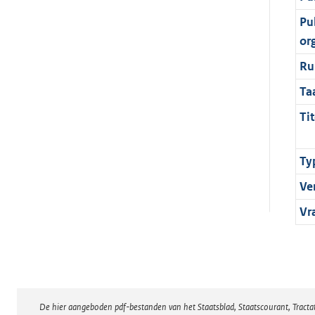
Pu
or
Ru
Ta
Tit
Ty
Ve
Vr
De hier aangeboden pdf-bestanden van het Staatsblad, Staatscourant, Tract
Disclaimer