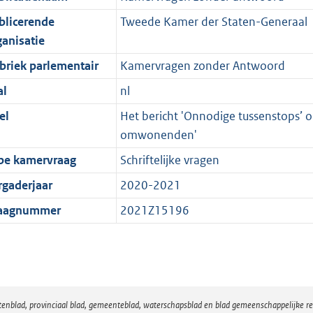
blicerende
Tweede Kamer der Staten-Generaal
ganisatie
briek parlementair
Kamervragen zonder Antwoord
al
nl
el
Het bericht 'Onnodige tussenstops’ o
omwonenden'
pe kamervraag
Schriftelijke vragen
rgaderjaar
2020-2021
aagnummer
2021Z15196
atenblad, provinciaal blad, gemeenteblad, waterschapsblad en blad gemeenschappelijke 