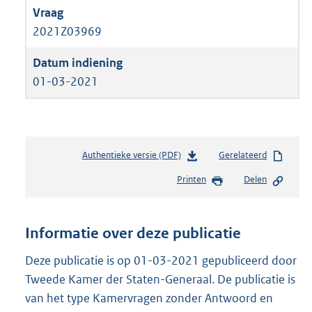
2021Z03969
01-03-2021
Authentieke versie (PDF)
b
Gerelateerd
e
Printen
Delen
s
t
a
n
Informatie over deze publicatie
d
s
Deze publicatie is op 01-03-2021 gepubliceerd door
g
Tweede Kamer der Staten-Generaal. De publicatie is
r
van het type Kamervragen zonder Antwoord en
o