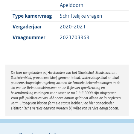
Apeldoorn
Type kamervraag
Schriftelijke vragen
Vergaderjaar
2020-2021
Vraagnummer
2021Z03969
Disclaimer
De hier aangeboden pdf-bestanden van het Staatsblad, Staatscourant,
Tractatenblad, provinciaal blad, gemeenteblad, waterschapsblad en blad
gemeenschappelijke regeling vormen de formele bekendmakingen in de
zin van de Bekendmakingswet en de Rijkswet goedkeuring en
bekendmaking verdragen voor zover ze na 1 juli 2009 zijn uitgegeven.
Voor pdf-publicaties van vóór deze datum geldt dat alleen de in papieren
vorm uitgegeven bladen formele status hebben; de hier aangeboden
elektronische versies daarvan worden bij wijze van service aangeboden.