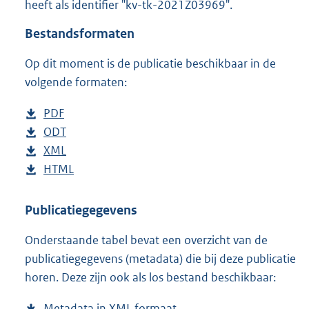
heeft als identifier "kv-tk-2021Z03969".
o
t
Bestandsformaten
t
e
Op dit moment is de publicatie beschikbaar in de
:
3
volgende formaten:
8
K
D
PDF
b
b
o
D
ODT
e
b
w
o
D
XML
s
e
b
n
w
o
D
HTML
t
s
e
b
l
n
w
o
a
t
s
e
o
l
n
w
n
a
t
s
Publicatiegegevens
a
o
l
n
d
n
a
t
Onderstaande tabel bevat een overzicht van de
d
a
o
l
s
d
n
a
publicatiegegevens (metadata) die bij deze publicatie
p
d
a
o
g
s
d
n
horen. Deze zijn ook als los bestand beschikbaar:
u
p
d
a
r
g
s
d
b
u
p
d
o
r
g
s
Metadata in XML formaat
b