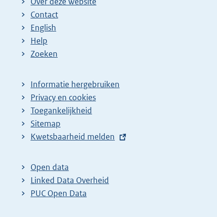
Over deze website
Contact
English
Help
Zoeken
Informatie hergebruiken
Privacy en cookies
Toegankelijkheid
Sitemap
E
Kwetsbaarheid melden
x
t
Open data
e
Linked Data Overheid
r
PUC Open Data
n
e