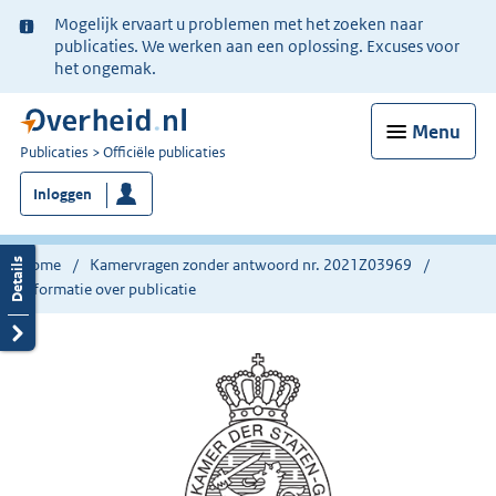
Ter
Mogelijk ervaart u problemen met het zoeken naar
informatie:
publicaties. We werken aan een oplossing. Excuses voor
het ongemak.
Menu
U
Publicaties
Officiële publicaties
bent
Inloggen
nu
hier:
Home
Kamervragen zonder antwoord nr. 2021Z03969
Informatie over publicatie