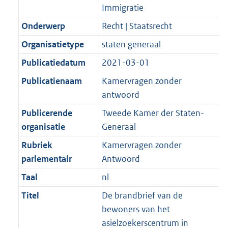
K
2
Immigratie
t
a
b
K
t
Onderwerp
Recht | Staatsrecht
b
Organisatietype
staten generaal
Publicatiedatum
2021-03-01
Publicatienaam
Kamervragen zonder
antwoord
Publicerende
Tweede Kamer der Staten-
organisatie
Generaal
Rubriek
Kamervragen zonder
parlementair
Antwoord
Taal
nl
Titel
De brandbrief van de
bewoners van het
asielzoekerscentrum in