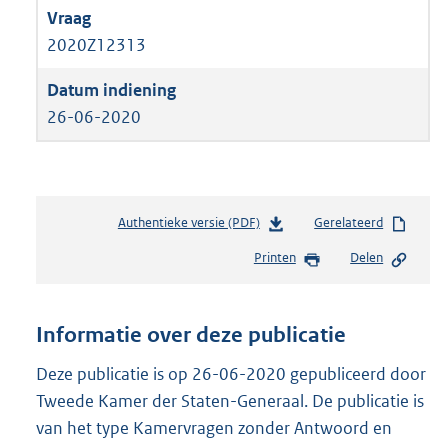
2020Z12313
26-06-2020
Authentieke versie (PDF)
b
Gerelateerd
e
Printen
Delen
s
t
a
n
Informatie over deze publicatie
d
s
Deze publicatie is op 26-06-2020 gepubliceerd door
g
Tweede Kamer der Staten-Generaal. De publicatie is
r
van het type Kamervragen zonder Antwoord en
o