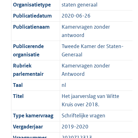
K
2
Organisatietype
staten generaal
t
a
b
K
t
Publicatiedatum
2020-06-26
b
Publicatienaam
Kamervragen zonder
antwoord
Publicerende
Tweede Kamer der Staten-
organisatie
Generaal
Rubriek
Kamervragen zonder
parlementair
Antwoord
Taal
nl
Titel
Het jaarverslag van Witte
Kruis over 2018.
Type kamervraag
Schriftelijke vragen
Vergaderjaar
2019-2020
Vraagnummer
2020Z12313