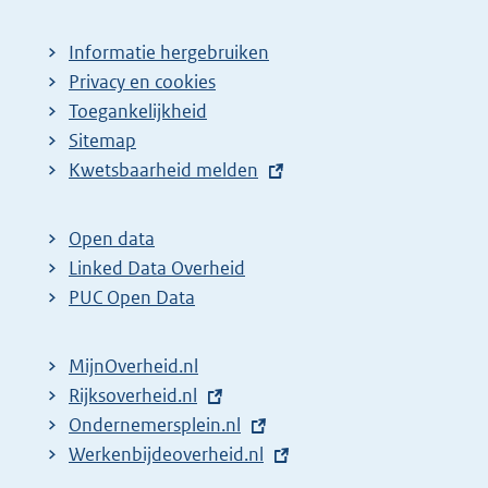
Informatie hergebruiken
Privacy en cookies
Toegankelijkheid
Sitemap
E
Kwetsbaarheid melden
x
t
Open data
e
Linked Data Overheid
r
PUC Open Data
n
e
MijnOverheid.nl
l
E
Rijksoverheid.nl
i
x
E
Ondernemersplein.nl
n
t
x
E
Werkenbijdeoverheid.nl
k
e
t
x