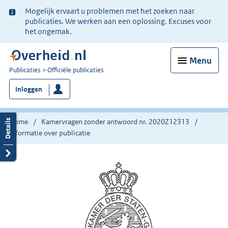
Ter
Mogelijk ervaart u problemen met het zoeken naar
informatie:
publicaties. We werken aan een oplossing. Excuses voor
het ongemak.
Menu
U
Publicaties
Officiële publicaties
bent
Inloggen
nu
hier:
Home
Kamervragen zonder antwoord nr. 2020Z12313
Informatie over publicatie