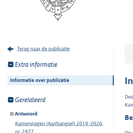
Terug naar de publicatie
Toon
Extra informatie
meer
van:
I
Informatie over publicatie
Dez
Toon
Gerelateerd
Kam
meer
van:
Antwoord
Be
Kamervragen (Aanhangsel) 2019-2020,
nr. 2477
Op 