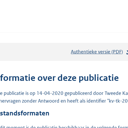
Authentieke versie (PDF)
b
e
s
t
nformatie over deze publicatie
a
n
e publicatie is op 14-04-2020 gepubliceerd door Tweede Kam
d
ervragen zonder Antwoord en heeft als identifier "kv-tk-
s
standsformaten
g
r
dit moment is de publicatie beschikbaar in de volgende for