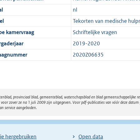
al
nl
el
Tekorten van medische hulpm
pe kamervraag
Schriftelijke vragen
rgaderjaar
2019-2020
aagnummer
2020Z06635
atenblad, provinciaal blad, gemeenteblad, waterschapsblad en blad gemeenschappelijke 
 zover ze na 1 juli 2009 zijn uitgegeven. Voor pdf-publicaties van vóór deze datum g
van service aangeboden.
ie hergebruiken
Open data