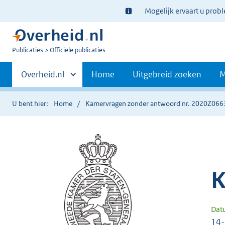
Ter
Mogelijk ervaart u prob
informatie:
U
Publicaties
Officiële publicaties
bent
Primaire
nu
Andere
Overheid.nl
Home
Uitgebreid zoeken
M
hier:
sites
navigatie
binnen
U bent hier:
Home
Kamervragen zonder antwoord nr. 2020Z066
K
Dat
14-