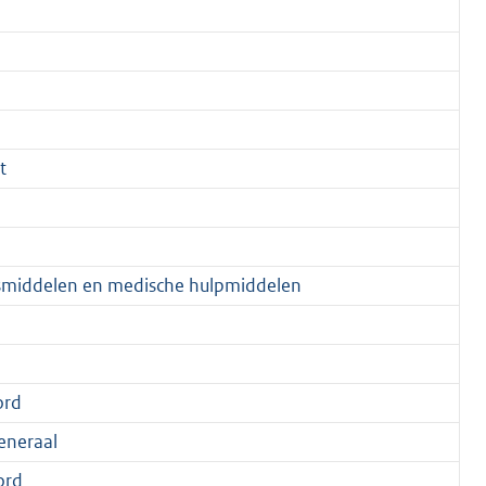
t
smiddelen en medische hulpmiddelen
ord
eneraal
ord