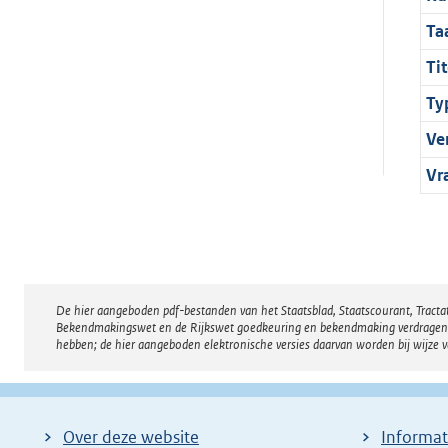
Ta
Tit
Ty
Ve
Vr
De hier aangeboden pdf-bestanden van het Staatsblad, Staatscourant, Tract
Disclaimer
Bekendmakingswet en de Rijkswet goedkeuring en bekendmaking verdragen voor
hebben; de hier aangeboden elektronische versies daarvan worden bij wijze 
Over deze website
Informat