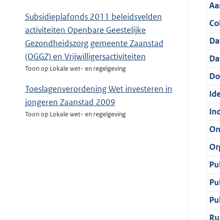
Aa
Subsidieplafonds 2011 beleidsvelden
Col
activiteiten Openbare Geestelijke
Da
Gezondheidszorg gemeente Zaanstad
(OGGZ) en Vrijwilligersactiviteiten
Da
Toon op Lokale wet- en regelgeving
Do
Toeslagenverordening Wet investeren in
Ide
jongeren Zaanstad 2009
In
Toon op Lokale wet- en regelgeving
On
Or
Pu
Pu
Pu
Ru