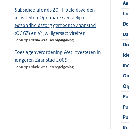
Aa
Subsidieplafonds 2011 beleidsvelden
Col
activiteiten Openbare Geestelijke
Da
Gezondheidszorg gemeente Zaanstad
(OGGZ) en Vrijwilligersactiviteiten
Da
Toon op Lokale wet- en regelgeving
Do
Toeslagenverordening Wet investeren in
Ide
jongeren Zaanstad 2009
In
Toon op Lokale wet- en regelgeving
On
Or
Pu
Pu
Pu
Ru