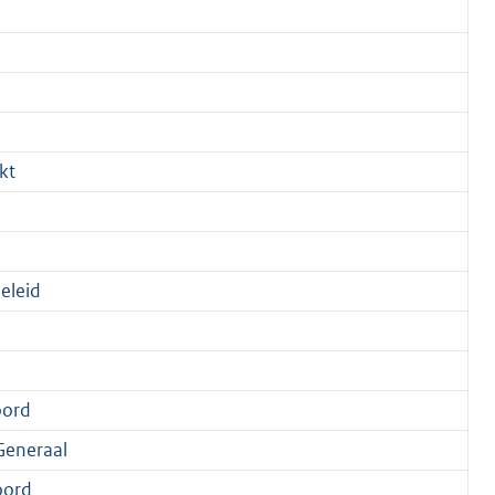
kt
eleid
oord
Generaal
oord