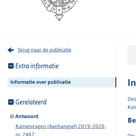
Terug naar de publicatie
Toon
Extra informatie
meer
van:
I
Informatie over publicatie
Dez
Toon
Gerelateerd
Kam
meer
van:
Antwoord
Be
Kamervragen (Aanhangsel) 2019-2020,
nr. 2467
Op 