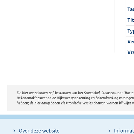
Ta
Tit
Ty
Ve
Vr
De hier aangeboden pdf-bestanden van het Staatsblad, Staatscourant, Tract
Disclaimer
Bekendmakingswet en de Rijkswet goedkeuring en bekendmaking verdragen voor
hebben; de hier aangeboden elektronische versies daarvan worden bij wijze 
Over deze website
Informat