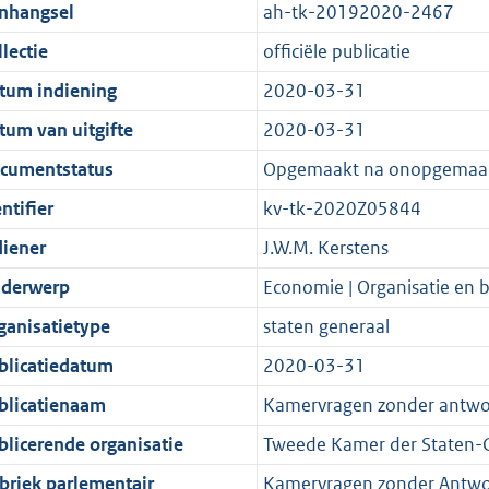
t
a
c
i
:
e
t
t
nhangsel
ah-tk-20192020-2467
d
n
i
t
a
c
4
:
e
t
lectie
officiële publicatie
s
d
e
i
t
a
0
7
:
e
g
s
i
e
i
t
K
K
5
:
tum indiening
2020-03-31
r
g
n
i
e
i
b
b
K
8
tum van uitgifte
2020-03-31
o
r
f
n
i
e
b
K
cumentstatus
Opgemaakt na onopgemaa
o
o
o
f
n
i
b
t
o
r
o
f
n
ntifier
kv-tk-2020Z05844
t
t
m
r
o
f
diener
J.W.M. Kerstens
e
t
a
m
r
o
derwerp
Economie | Organisatie en b
:
e
a
a
m
r
2
:
t
a
a
m
ganisatietype
staten generaal
K
2
t
a
a
blicatiedatum
2020-03-31
b
K
t
a
blicatienaam
Kamervragen zonder antw
b
t
blicerende organisatie
Tweede Kamer der Staten-
briek parlementair
Kamervragen zonder Antw