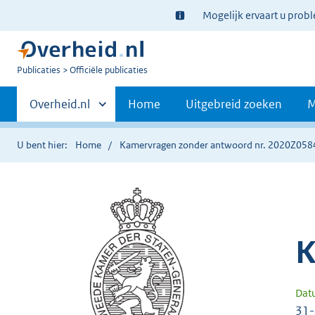
Ter
Mogelijk ervaart u prob
informatie:
U
Publicaties
Officiële publicaties
bent
Primaire
nu
Andere
Overheid.nl
Home
Uitgebreid zoeken
M
hier:
sites
navigatie
binnen
U bent hier:
Home
Kamervragen zonder antwoord nr. 2020Z058
K
Dat
31-