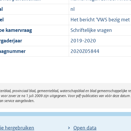
al
nl
el
Het bericht ‘VWS bezig met 
pe kamervraag
Schriftelijke vragen
rgaderjaar
2019-2020
aagnummer
2020Z05844
atenblad, provinciaal blad, gemeenteblad, waterschapsblad en blad gemeenschappelijke 
 zover ze na 1 juli 2009 zijn uitgegeven. Voor pdf-publicaties van vóór deze datum g
van service aangeboden.
ie hergebruiken
Open data