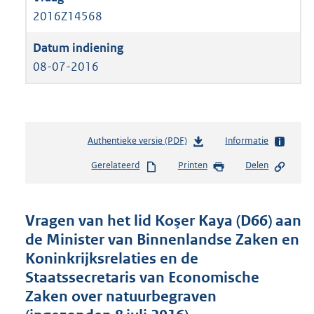
2016Z14568
08-07-2016
Authentieke versie (PDF)
b
Informatie
e
Gerelateerd
Printen
Delen
s
t
a
n
Vragen van het lid Koşer Kaya (D66) aan
d
de Minister van Binnenlandse Zaken en
s
Koninkrijksrelaties en de
g
r
Staatssecretaris van Economische
o
Zaken over natuurbegraven
o