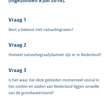
(ingezonden 8 juli 2016).
t
t
e
:
Vraag 1
3
6
Bent u bekend met natuurbegraven?
K
b
Vraag 2
Hoeveel natuurbegraafplaatsen zijn er in Nederland?
Vraag 3
Is het waar dat deze gebieden momenteel vooral in
het oosten en zuiden van Nederland liggen omwille
van de grondwaterstand?