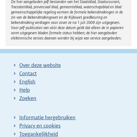
Disclaimer
De hier aangeboden pdf-bestanden van het Staatsblad, Staatscourant,
Tractatenblad, provinciaal blad, gemeenteblad, waterschapsblad en blad
gemeenschappelijke regeling vormen de formele bekendmakingen in de
zin van de Bekendmakingswet en de Rijkswet goedkeuring en
bekendmaking verdragen voor zover ze na 1 juli 2009 zijn uitgegeven.
Voor pdf-publicaties van vóór deze datum geldt dat alleen de in papieren
vorm uitgegeven bladen formele status hebben; de hier aangeboden
elektronische versies daarvan worden bij wijze van service aangeboden.
Over deze website
Contact
English
Help
Zoeken
Informatie hergebruiken
Privacy en cookies
Toegankelijkheid