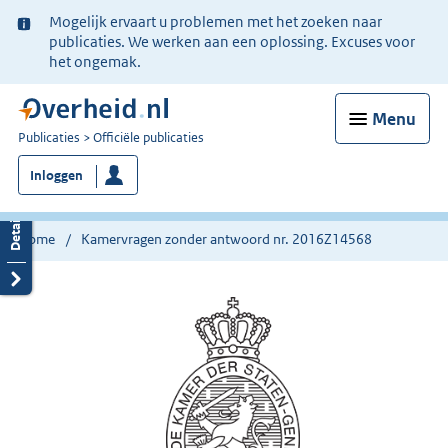
Ter
Mogelijk ervaart u problemen met het zoeken naar
informatie:
publicaties. We werken aan een oplossing. Excuses voor
het ongemak.
Menu
U
Publicaties
Officiële publicaties
bent
Inloggen
nu
hier:
Home
Kamervragen zonder antwoord nr. 2016Z14568