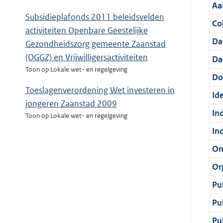
Aa
Subsidieplafonds 2011 beleidsvelden
Col
activiteiten Openbare Geestelijke
Da
Gezondheidszorg gemeente Zaanstad
(OGGZ) en Vrijwilligersactiviteiten
Da
Toon op Lokale wet- en regelgeving
Do
Toeslagenverordening Wet investeren in
Ide
jongeren Zaanstad 2009
In
Toon op Lokale wet- en regelgeving
In
On
Or
Pu
Pu
Pu