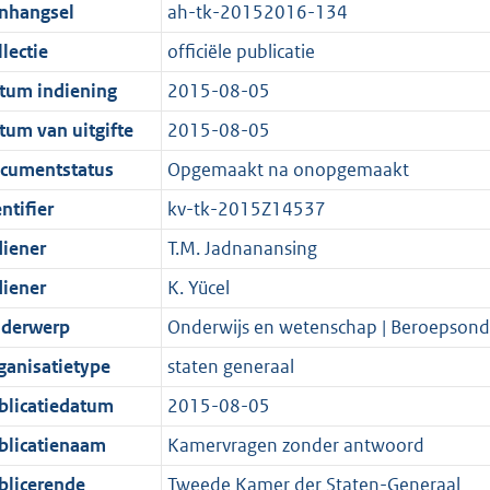
t
a
c
i
:
e
t
t
nhangsel
ah-tk-20152016-134
d
n
i
t
a
c
3
:
e
t
lectie
officiële publicatie
s
d
e
i
t
a
9
7
:
e
g
s
i
e
i
t
K
K
4
:
tum indiening
2015-08-05
r
g
n
i
e
i
b
b
K
4
tum van uitgifte
2015-08-05
o
r
f
n
i
e
b
K
cumentstatus
Opgemaakt na onopgemaakt
o
o
o
f
n
i
b
t
o
r
o
f
n
ntifier
kv-tk-2015Z14537
t
t
m
r
o
f
diener
T.M. Jadnanansing
e
t
a
m
r
o
diener
K. Yücel
:
e
a
a
m
r
2
:
t
a
a
m
derwerp
Onderwijs en wetenschap | Beroepsond
K
2
t
a
a
ganisatietype
staten generaal
b
K
t
a
blicatiedatum
2015-08-05
b
t
blicatienaam
Kamervragen zonder antwoord
blicerende
Tweede Kamer der Staten-Generaal