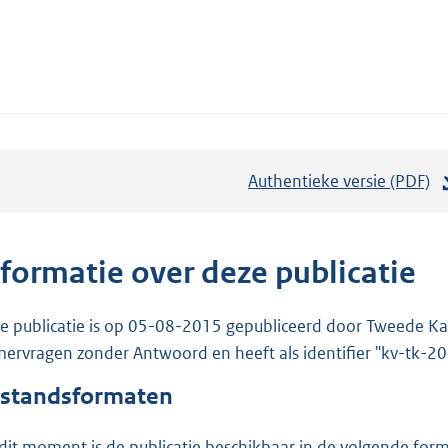
Authentieke versie (PDF)
b
e
s
t
nformatie over deze publicatie
a
n
e publicatie is op 05-08-2015 gepubliceerd door Tweede Kam
d
ervragen zonder Antwoord en heeft als identifier "kv-tk-
s
standsformaten
g
r
dit moment is de publicatie beschikbaar in de volgende for