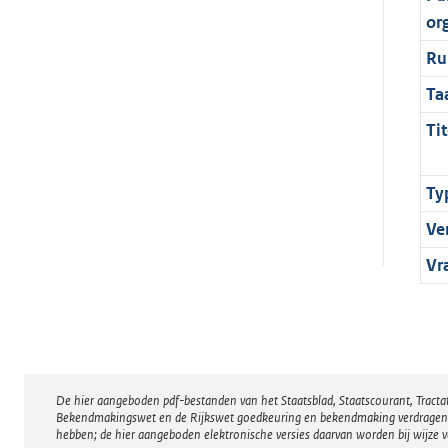
or
Ru
Ta
Tit
Ty
Ve
Vr
De hier aangeboden pdf-bestanden van het Staatsblad, Staatscourant, Tract
Disclaimer
Bekendmakingswet en de Rijkswet goedkeuring en bekendmaking verdragen voor
hebben; de hier aangeboden elektronische versies daarvan worden bij wijze 