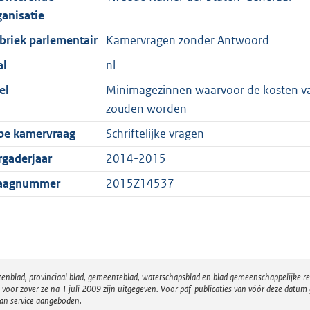
ganisatie
briek parlementair
Kamervragen zonder Antwoord
al
nl
el
Minimagezinnen waarvoor de kosten v
zouden worden
pe kamervraag
Schriftelijke vragen
rgaderjaar
2014-2015
aagnummer
2015Z14537
atenblad, provinciaal blad, gemeenteblad, waterschapsblad en blad gemeenschappelijke 
 zover ze na 1 juli 2009 zijn uitgegeven. Voor pdf-publicaties van vóór deze datum g
van service aangeboden.