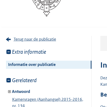
Terug naar de publicatie
Toon
Extra informatie
meer
van:
I
Informatie over publicatie
Dez
Toon
Gerelateerd
Kam
meer
van:
Antwoord
Be
Kamervragen (Aanhangsel) 2015-2016,
nr. 134
Op 