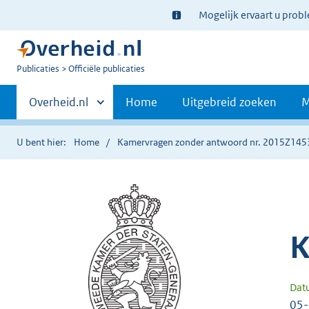
Ter
Mogelijk ervaart u prob
informatie:
U
Publicaties
Officiële publicaties
bent
Primaire
nu
Andere
Overheid.nl
Home
Uitgebreid zoeken
M
hier:
sites
navigatie
binnen
U bent hier:
Home
Kamervragen zonder antwoord nr. 2015Z145
K
Dat
05-