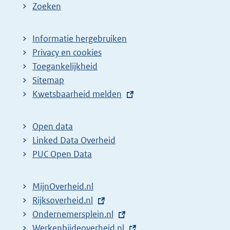
Zoeken
Informatie hergebruiken
Privacy en cookies
Toegankelijkheid
Sitemap
E
Kwetsbaarheid melden
x
t
Open data
e
Linked Data Overheid
r
PUC Open Data
n
e
MijnOverheid.nl
l
E
Rijksoverheid.nl
i
x
E
Ondernemersplein.nl
n
t
x
E
Werkenbijdeoverheid.nl