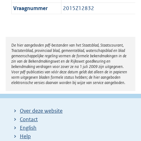
Vraagnummer
2015Z12832
Disclaimer
De hier aangeboden pdf-bestanden van het Staatsblad, Staatscourant,
Tractatenblad, provinciaal blad, gemeenteblad, waterschapsblad en blad
gemeenschappelijke regeling vormen de formele bekendmakingen in de
zin van de Bekendmakingswet en de Rijkswet goedkeuring en
bekendmaking verdragen voor zover ze na 1 juli 2009 zijn uitgegeven.
Voor pdf-publicaties van vóór deze datum geldt dat alleen de in papieren
vorm uitgegeven bladen formele status hebben; de hier aangeboden
elektronische versies daarvan worden bij wijze van service aangeboden.
Over deze website
Contact
English
Help