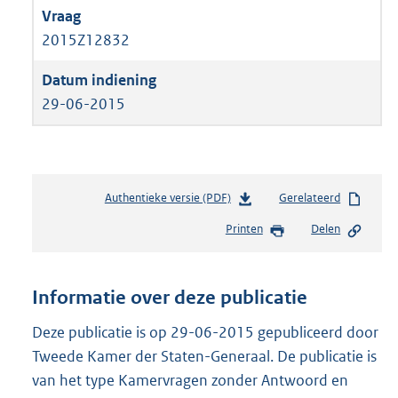
2015Z12832
29-06-2015
Authentieke versie (PDF)
b
Gerelateerd
e
Printen
Delen
s
t
a
n
Informatie over deze publicatie
d
s
Deze publicatie is op 29-06-2015 gepubliceerd door
g
Tweede Kamer der Staten-Generaal. De publicatie is
r
van het type Kamervragen zonder Antwoord en
o