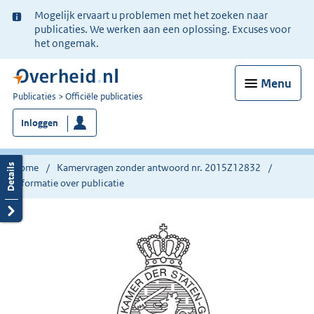
Ter
Mogelijk ervaart u problemen met het zoeken naar
informatie:
publicaties. We werken aan een oplossing. Excuses voor
het ongemak.
Menu
U
Publicaties
Officiële publicaties
bent
Inloggen
nu
hier:
Home
Kamervragen zonder antwoord nr. 2015Z12832
Informatie over publicatie