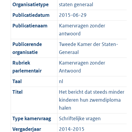
K
2
Organisatietype
staten generaal
t
a
b
K
t
Publicatiedatum
2015-06-29
b
Publicatienaam
Kamervragen zonder
antwoord
Publicerende
Tweede Kamer der Staten-
organisatie
Generaal
Rubriek
Kamervragen zonder
parlementair
Antwoord
Taal
nl
Titel
Het bericht dat steeds minder
kinderen hun zwemdiploma
halen
Type kamervraag
Schriftelijke vragen
Vergaderjaar
2014-2015