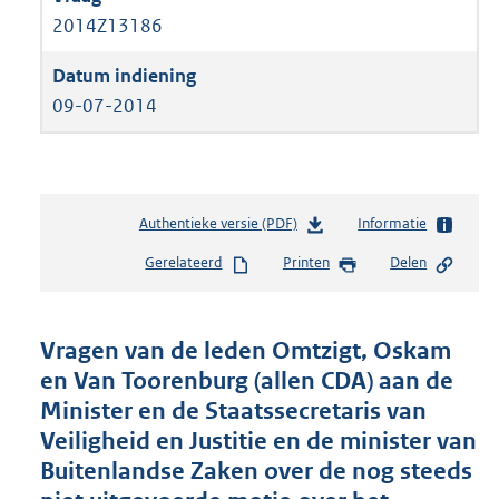
2014Z13186
09-07-2014
Authentieke versie (PDF)
b
Informatie
e
Gerelateerd
Printen
Delen
s
t
a
n
Vragen van de leden Omtzigt, Oskam
d
en Van Toorenburg (allen CDA) aan de
s
Minister en de Staatssecretaris van
g
r
Veiligheid en Justitie en de minister van
o
Buitenlandse Zaken over de nog steeds
o