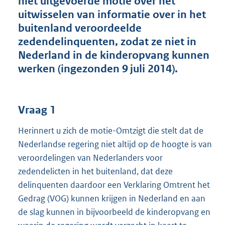
niet uitgevoerde motie over het
t
uitwisselen van informatie over in het
t
e
buitenland veroordeelde
:
zedendelinquenten, zodat ze niet in
3
Nederland in de kinderopvang kunnen
8
K
werken (ingezonden 9 juli 2014).
b
Vraag 1
Herinnert u zich de motie-Omtzigt die stelt dat de
Nederlandse regering niet altijd op de hoogte is van
veroordelingen van Nederlanders voor
zedendelicten in het buitenland, dat deze
delinquenten daardoor een Verklaring Omtrent het
Gedrag (VOG) kunnen krijgen in Nederland en aan
de slag kunnen in bijvoorbeeld de kinderopvang en