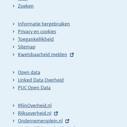
Zoeken
Informatie hergebruiken
Privacy en cookies
Toegankelijkheid
Sitemap
E
Kwetsbaarheid melden
x
t
Open data
e
Linked Data Overheid
r
PUC Open Data
n
e
MijnOverheid.nl
l
E
Rijksoverheid.nl
i
x
E
Ondernemersplein.nl
n