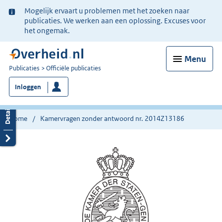
Ter
Mogelijk ervaart u problemen met het zoeken naar
informatie:
publicaties. We werken aan een oplossing. Excuses voor
het ongemak.
Menu
U
Publicaties
Officiële publicaties
bent
Inloggen
nu
hier:
Home
Kamervragen zonder antwoord nr. 2014Z13186