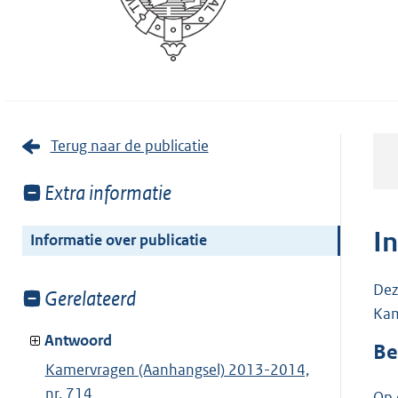
Terug naar de publicatie
Toon
Extra informatie
meer
van:
I
Informatie over publicatie
Dez
Toon
Gerelateerd
Kam
meer
van:
Antwoord
Be
Kamervragen (Aanhangsel) 2013-2014,
nr. 714
Op 