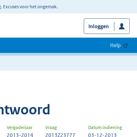
g. Excuses voor het ongemak.
Inloggen
Help
ntwoord
Vergaderjaar
Vraag
Datum indiening
2013-2014
2013Z23777
03-12-2013