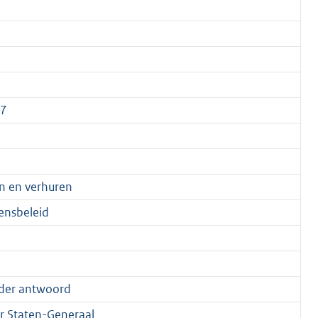
77
en en verhuren
ensbeleid
der antwoord
 Staten-Generaal