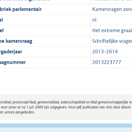
briek parlementair
Kamervragen zon
al
nl
el
Het extreme graai
pe kamervraag
Schriftelijke vrage
rgaderjaar
2013-2014
aagnummer
2013Z23777
atenblad, provinciaal blad, gemeenteblad, waterschapsblad en blad gemeenschappelijke 
 zover ze na 1 juli 2009 zijn uitgegeven. Voor pdf-publicaties van vóór deze datum g
van service aangeboden.