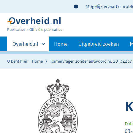
Ter
Mogelijk ervaart u prob
informatie:
U
Publicaties
Officiële publicaties
bent
Primaire
nu
Andere
Overheid.nl
Home
Uitgebreid zoeken
M
hier:
sites
navigatie
binnen
U bent hier:
Home
Kamervragen zonder antwoord nr. 2013Z237
K
Dat
03