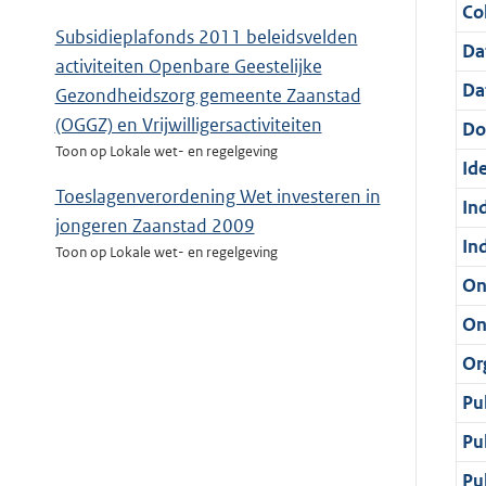
Col
Subsidieplafonds 2011 beleidsvelden
Da
activiteiten Openbare Geestelijke
Da
Gezondheidszorg gemeente Zaanstad
(OGGZ) en Vrijwilligersactiviteiten
Do
Toon op Lokale wet- en regelgeving
Ide
Toeslagenverordening Wet investeren in
In
jongeren Zaanstad 2009
In
Toon op Lokale wet- en regelgeving
On
On
Or
Pu
Pu
Pu