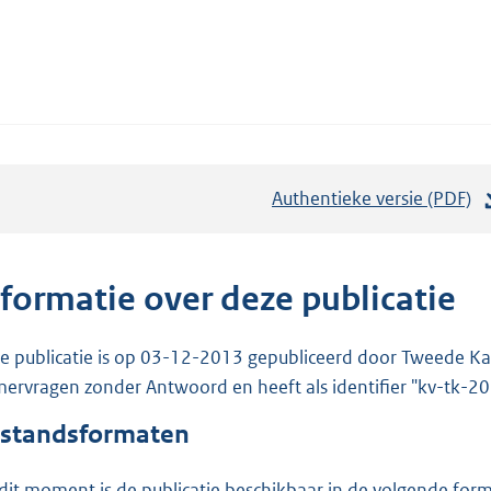
Authentieke versie (PDF)
b
e
s
t
nformatie over deze publicatie
a
n
e publicatie is op 03-12-2013 gepubliceerd door Tweede Kam
d
ervragen zonder Antwoord en heeft als identifier "kv-tk-
s
standsformaten
g
r
dit moment is de publicatie beschikbaar in de volgende for