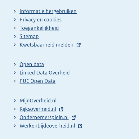
Informatie hergebruiken
Privacy en cookies
Toegankelijkheid
Sitemap
E
Kwetsbaarheid melden
x
t
Open data
e
Linked Data Overheid
r
PUC Open Data
n
e
MijnOverheid.nl
l
E
Rijksoverheid.nl
i
x
E
Ondernemersplein.nl
n
t
x
E
Werkenbijdeoverheid.nl
k
e
t
x
: