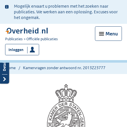
Ter
Mogelijk ervaart u problemen met het zoeken naar
informatie:
publicaties. We werken aan een oplossing. Excuses voor
het ongemak.
Menu
U
Publicaties
Officiële publicaties
bent
Inloggen
nu
hier:
Home
Kamervragen zonder antwoord nr. 2013Z23777