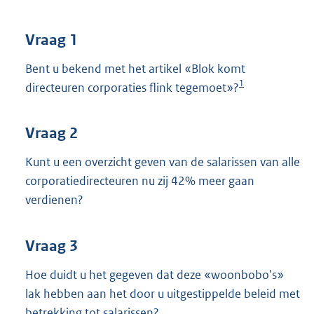
t
t
e
Vraag 1
:
3
Bent u bekend met het artikel «Blok komt
5
1
directeuren corporaties flink tegemoet»?
K
b
Vraag 2
Kunt u een overzicht geven van de salarissen van alle
corporatiedirecteuren nu zij 42% meer gaan
verdienen?
Vraag 3
Hoe duidt u het gegeven dat deze «woonbobo's»
lak hebben aan het door u uitgestippelde beleid met
betrekking tot salarissen?