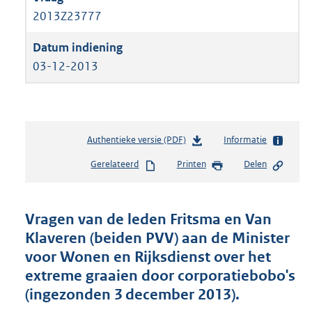
2013Z23777
03-12-2013
Authentieke versie (PDF)
b
Informatie
e
Gerelateerd
Printen
Delen
s
t
a
n
Vragen van de leden Fritsma en Van
d
Klaveren (beiden PVV) aan de Minister
s
voor Wonen en Rijksdienst over het
g
r
extreme graaien door corporatiebobo's
o
(ingezonden 3 december 2013).
o