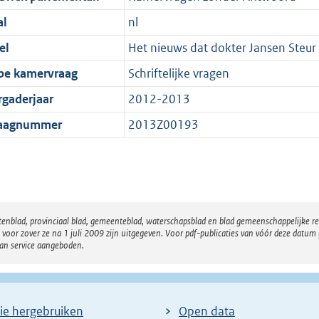
al
nl
el
Het nieuws dat dokter Jansen Steur
pe kamervraag
Schriftelijke vragen
rgaderjaar
2012-2013
aagnummer
2013Z00193
atenblad, provinciaal blad, gemeenteblad, waterschapsblad en blad gemeenschappelijke 
 zover ze na 1 juli 2009 zijn uitgegeven. Voor pdf-publicaties van vóór deze datum g
van service aangeboden.
ie hergebruiken
Open data