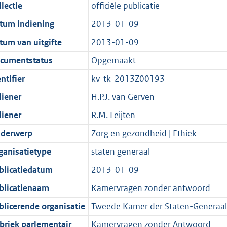
t
a
c
i
:
e
t
t
lectie
officiële publicatie
d
n
i
t
a
c
4
:
e
t
tum indiening
2013-01-09
s
d
e
i
t
a
1
7
:
e
g
s
i
e
i
t
K
K
5
:
tum van uitgifte
2013-01-09
r
g
n
i
e
i
b
b
K
2
cumentstatus
Opgemaakt
o
r
f
n
i
e
b
K
ntifier
kv-tk-2013Z00193
o
o
o
f
n
i
b
t
o
r
o
f
n
diener
H.P.J. van Gerven
t
t
m
r
o
f
diener
R.M. Leijten
e
t
a
m
r
o
derwerp
Zorg en gezondheid | Ethiek
:
e
a
a
m
r
2
:
t
a
a
m
ganisatietype
staten generaal
K
2
t
a
a
blicatiedatum
2013-01-09
b
K
t
a
blicatienaam
Kamervragen zonder antwoord
b
t
blicerende organisatie
Tweede Kamer der Staten-Generaal
briek parlementair
Kamervragen zonder Antwoord