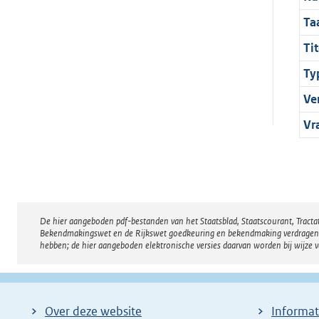
Ta
Tit
Ty
Ve
Vr
De hier aangeboden pdf-bestanden van het Staatsblad, Staatscourant, Tract
Disclaimer
Bekendmakingswet en de Rijkswet goedkeuring en bekendmaking verdragen voor
hebben; de hier aangeboden elektronische versies daarvan worden bij wijze 
Over deze website
Informat