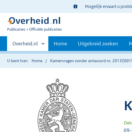
Ter
Mogelijk ervaart u prob
informatie:
U
Publicaties
Officiële publicaties
bent
Primaire
nu
Andere
Overheid.nl
Home
Uitgebreid zoeken
M
hier:
sites
navigatie
binnen
U bent hier:
Home
Kamervragen zonder antwoord nr. 2013Z001
K
Dat
09