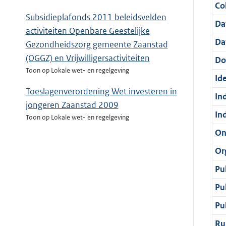
Col
Subsidieplafonds 2011 beleidsvelden
Da
activiteiten Openbare Geestelijke
Da
Gezondheidszorg gemeente Zaanstad
(OGGZ) en Vrijwilligersactiviteiten
Do
Toon op Lokale wet- en regelgeving
Ide
Toeslagenverordening Wet investeren in
In
jongeren Zaanstad 2009
In
Toon op Lokale wet- en regelgeving
On
Or
Pu
Pu
Pu
Ru