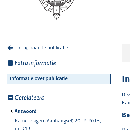
Terug naar de publicatie
Toon
Extra informatie
meer
van:
I
Informatie over publicatie
Dez
Toon
Gerelateerd
Kam
meer
van:
Antwoord
Be
Kamervragen (Aanhangsel) 2012-2013,
nr. 949
Op 