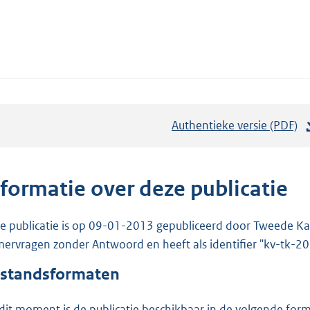
Authentieke versie (PDF)
b
e
s
t
nformatie over deze publicatie
a
n
e publicatie is op 09-01-2013 gepubliceerd door Tweede Kam
d
ervragen zonder Antwoord en heeft als identifier "kv-tk-
s
standsformaten
g
r
dit moment is de publicatie beschikbaar in de volgende for