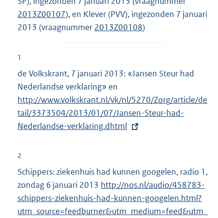
SP), ingezonden 7 januari 2013 (vraagnummer
2013Z00107
), en Klever (PVV), ingezonden 7 januari
2013 (vraagnummer
2013Z00108
)
1
de Volkskrant, 7 januari 2013: «Jansen Steur had
Nederlandse verklaring» en
E
http://www.volkskrant.nl/vk/nl/5270/Zorg/article/de
x
tail/3373504/2013/01/07/Jansen-Steur-had-
t
Nederlandse-verklaring.dhtml
e
r
n
2
e
Schippers: ziekenhuis had kunnen googelen, radio 1,
l
zondag 6 januari 2013
E
http://nos.nl/audio/
458783-
i
schippers-ziekenhuis-had-kunnen-googelen.html?
x
n
utm_source=feedburner&
t
utm_medium=feed&utm_