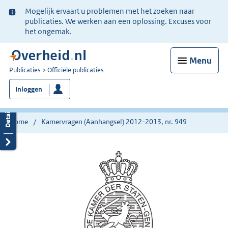
Ter
Mogelijk ervaart u problemen met het zoeken naar
informatie:
publicaties. We werken aan een oplossing. Excuses voor
het ongemak.
Menu
U
Publicaties
Officiële publicaties
bent
Inloggen
nu
hier:
Home
Kamervragen (Aanhangsel) 2012-2013, nr. 949