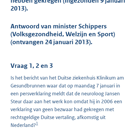
hebben gekregen (ingezonden 9 januari
t
2013).
t
e
:
Antwoord van minister Schippers
4
3
(Volksgezondheid, Welzijn en Sport)
K
(ontvangen 24 januari 2013).
b
Vraag 1, 2 en 3
Is het bericht van het Duitse ziekenhuis Klinikum am
Gesundbrunnen waar dat op maandag 7 januari in
een persverklaring meldt dat de neuroloog Jansen
Steur daar aan het werk kon omdat hij in 2006 een
verklaring van geen bezwaar had gekregen met
rechtsgeldige Duitse vertaling, afkomstig uit
1
Nederland?