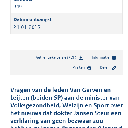
949
24-01-2013
Authentieke versie (PDF)
b
Informatie
e
Printen
Delen
s
t
a
n
Vragen van de leden Van Gerven en
d
Leijten (beiden SP) aan de minister van
s
Volksgezondheid, Welzijn en Sport over
g
r
het nieuws dat dokter Jansen Steur een
o
verklaring van geen bezwaar zou
o