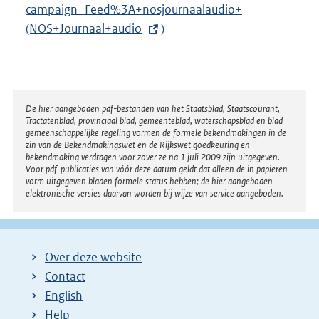
k
campaign=Feed%3A+nosjournaalaudio+
e
:
(NOS+Journaal+audio
r
)
n
e
l
i
Disclaimer
De hier aangeboden pdf-bestanden van het Staatsblad, Staatscourant,
Tractatenblad, provinciaal blad, gemeenteblad, waterschapsblad en blad
n
gemeenschappelijke regeling vormen de formele bekendmakingen in de
k
zin van de Bekendmakingswet en de Rijkswet goedkeuring en
bekendmaking verdragen voor zover ze na 1 juli 2009 zijn uitgegeven.
:
Voor pdf-publicaties van vóór deze datum geldt dat alleen de in papieren
vorm uitgegeven bladen formele status hebben; de hier aangeboden
elektronische versies daarvan worden bij wijze van service aangeboden.
Over deze website
Contact
English
Help