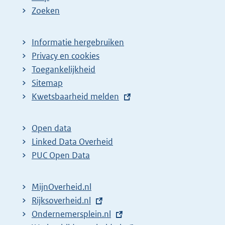
Zoeken
Informatie hergebruiken
Privacy en cookies
Toegankelijkheid
Sitemap
E
Kwetsbaarheid melden
x
t
Open data
e
Linked Data Overheid
r
PUC Open Data
n
e
MijnOverheid.nl
l
E
Rijksoverheid.nl
i
x
E
Ondernemersplein.nl
n