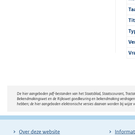
Ta
Tit
Ty
Ve
Vr
De hier aangeboden pdf-bestanden van het Staatsblad, Staatscourant, Tract
Disclaimer
Bekendmakingswet en de Rijkswet goedkeuring en bekendmaking verdragen voor
hebben; de hier aangeboden elektronische versies daarvan worden bij wijze 
Over deze website
Informat