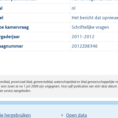
al
nl
el
Het bericht dat opnieu
pe kamervraag
Schriftelijke vragen
rgaderjaar
2011-2012
aagnummer
2012Z08346
atenblad, provinciaal blad, gemeenteblad, waterschapsblad en blad gemeenschappelijke 
 zover ze na 1 juli 2009 zijn uitgegeven. Voor pdf-publicaties van vóór deze datum g
van service aangeboden.
ie hergebruiken
Open data