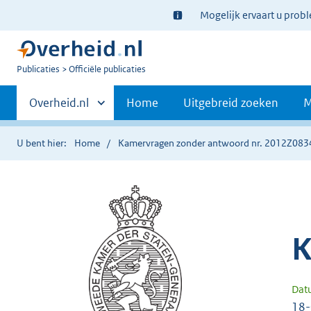
Ter
Mogelijk ervaart u prob
informatie:
U
Publicaties
Officiële publicaties
bent
Primaire
nu
Andere
Overheid.nl
Home
Uitgebreid zoeken
M
hier:
sites
navigatie
binnen
U bent hier:
Home
Kamervragen zonder antwoord nr. 2012Z083
K
Dat
18