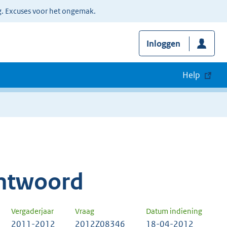
g. Excuses voor het ongemak.
Inloggen
Help
ntwoord
Vergaderjaar
Vraag
Datum indiening
2011-2012
2012Z08346
18-04-2012