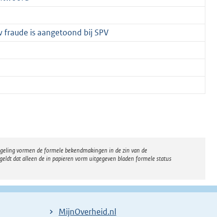
w fraude is aangetoond bij SPV
regeling vormen de formele bekendmakingen in de zin van de
eldt dat alleen de in papieren vorm uitgegeven bladen formele status
MijnOverheid.nl