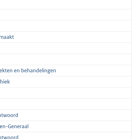
maakt
iekten en behandelingen
thiek
ntwoord
en-Generaal
ntwoord