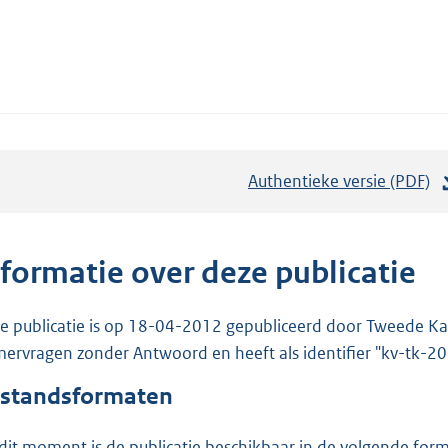
Authentieke versie (PDF)
b
e
s
t
nformatie over deze publicatie
a
n
e publicatie is op 18-04-2012 gepubliceerd door Tweede Kam
d
ervragen zonder Antwoord en heeft als identifier "kv-tk-
s
standsformaten
g
r
dit moment is de publicatie beschikbaar in de volgende for