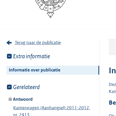
Terug naar de publicatie
Toon
Extra informatie
meer
van:
I
Informatie over publicatie
Dez
Toon
Gerelateerd
Kam
meer
van:
Antwoord
Be
Kamervragen (Aanhangsel) 2011-2012,
nr. 2413
Op 