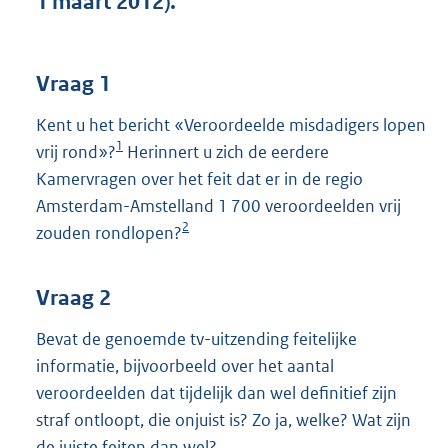
1 maart 2012).
t
t
e
:
Vraag 1
4
2
Kent u het bericht «Veroordeelde misdadigers lopen
K
1
vrij rond»?
Herinnert u zich de eerdere
b
Kamervragen over het feit dat er in de regio
Amsterdam-Amstelland 1 700 veroordeelden vrij
2
zouden rondlopen?
Vraag 2
Bevat de genoemde tv-uitzending feitelijke
informatie, bijvoorbeeld over het aantal
veroordeelden dat tijdelijk dan wel definitief zijn
straf ontloopt, die onjuist is? Zo ja, welke? Wat zijn
de juiste feiten dan wel?