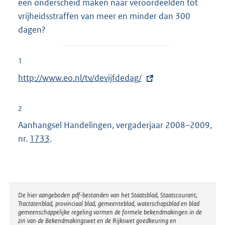
een onderscheid maken naar veroordeelden tot
vrijheidsstraffen van meer en minder dan 300
dagen?
1
E
http://www.eo.nl/tv/devijfdedag/
x
t
2
e
Aanhangsel Handelingen, vergaderjaar 2008–2009,
r
nr.
1733
.
n
e
l
i
Disclaimer
De hier aangeboden pdf-bestanden van het Staatsblad, Staatscourant,
n
Tractatenblad, provinciaal blad, gemeenteblad, waterschapsblad en blad
k
gemeenschappelijke regeling vormen de formele bekendmakingen in de
zin van de Bekendmakingswet en de Rijkswet goedkeuring en