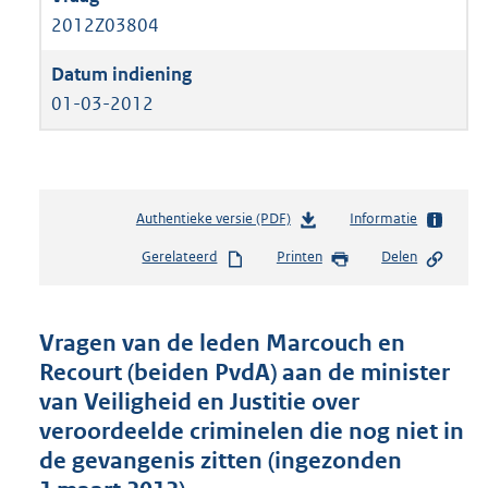
2012Z03804
01-03-2012
Authentieke versie (PDF)
b
Informatie
e
Gerelateerd
Printen
Delen
s
t
a
n
Vragen van de leden Marcouch en
d
Recourt (beiden PvdA) aan de minister
s
van Veiligheid en Justitie over
g
r
veroordeelde criminelen die nog niet in
o
de gevangenis zitten (ingezonden
o