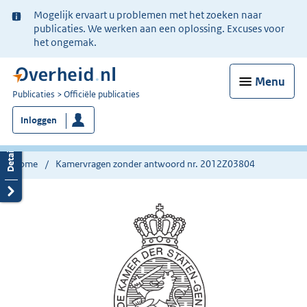
Ter
Mogelijk ervaart u problemen met het zoeken naar
informatie:
publicaties. We werken aan een oplossing. Excuses voor
het ongemak.
Menu
U
Publicaties
Officiële publicaties
bent
Inloggen
nu
hier:
Home
Kamervragen zonder antwoord nr. 2012Z03804