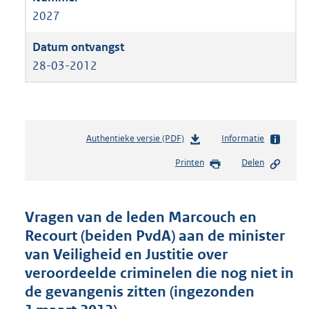
2027
28-03-2012
Authentieke versie (PDF)
b
Informatie
e
Printen
Delen
s
t
a
n
Vragen van de leden Marcouch en
d
Recourt (beiden PvdA) aan de minister
s
van Veiligheid en Justitie over
g
r
veroordeelde criminelen die nog niet in
o
de gevangenis zitten (ingezonden
o