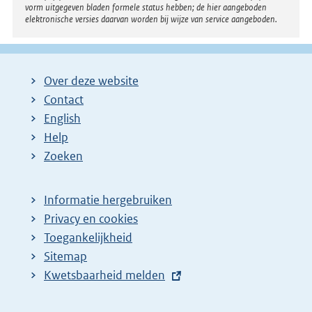
vorm uitgegeven bladen formele status hebben; de hier aangeboden
elektronische versies daarvan worden bij wijze van service aangeboden.
Over deze website
Contact
English
Help
Zoeken
Informatie hergebruiken
Privacy en cookies
Toegankelijkheid
Sitemap
E
Kwetsbaarheid melden
x