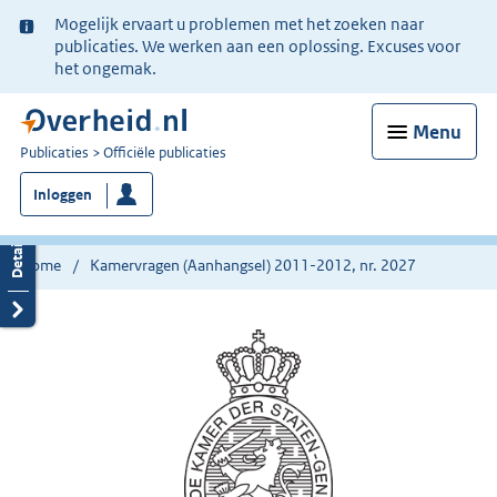
Ter
Mogelijk ervaart u problemen met het zoeken naar
informatie:
publicaties. We werken aan een oplossing. Excuses voor
het ongemak.
Menu
U
Publicaties
Officiële publicaties
bent
Inloggen
nu
hier:
Home
Kamervragen (Aanhangsel) 2011-2012, nr. 2027