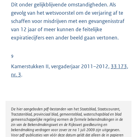
Dit onder gelijkblijvende omstandigheden. Als
gevolg van het wetsvoorstel om de verjaring af te
schaffen voor misdrijven met een gevangenisstraf
van 12 jaar of meer kunnen de feitelijke
expiratiecijfers een ander beeld gaan vertonen.
9
Kamerstukken II, vergaderjaar 2011–2012,
33 173,
nr. 3
.
Disclaimer
De hier aangeboden pdf-bestanden van het Staatsblad, Staatscourant,
Tractatenblad, provinciaal blad, gemeenteblad, waterschapsblad en blad
gemeenschappelijke regeling vormen de formele bekendmakingen in de
zin van de Bekendmakingswet en de Rijkswet goedkeuring en
bekendmaking verdragen voor zover ze na 1 juli 2009 zijn uitgegeven.
Voor pdf-publicaties van vóór deze datum geldt dat alleen de in papieren