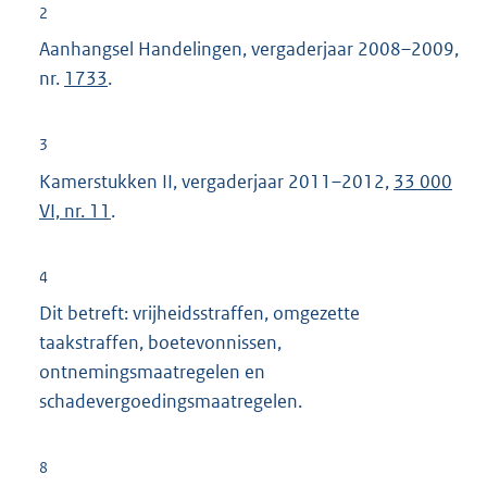
t
2
e
Aanhangsel Handelingen, vergaderjaar 2008–2009,
r
nr.
1733
.
n
e
3
l
Kamerstukken II, vergaderjaar 2011–2012,
33 000
i
VI, nr. 11
.
n
k
:
4
Dit betreft: vrijheidsstraffen, omgezette
taakstraffen, boetevonnissen,
ontnemingsmaatregelen en
schadevergoedingsmaatregelen.
8