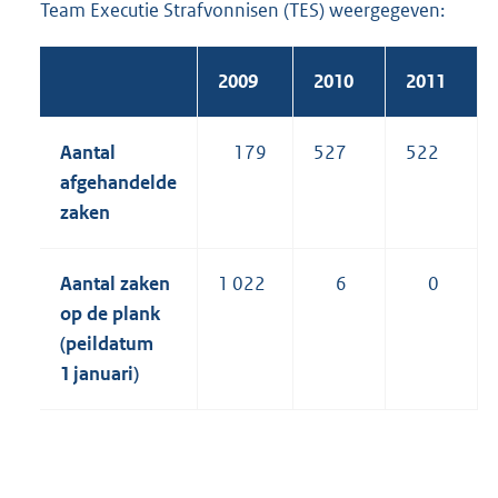
Team Executie Strafvonnisen (TES) weergegeven:
2009
2010
2011
Aantal
179
527
522
afgehandelde
zaken
Aantal zaken
1 022
6
0
op de plank
(peildatum
1 januari)