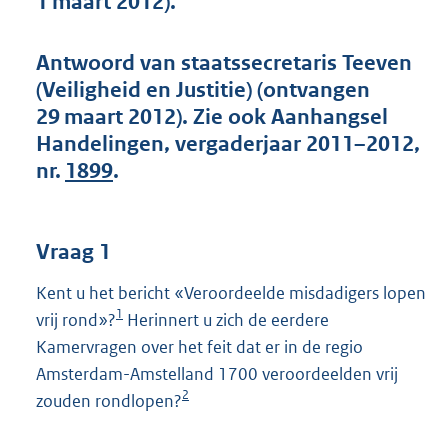
1 maart 2012).
t
t
e
Antwoord van staatssecretaris Teeven
:
(Veiligheid en Justitie) (ontvangen
6
3
29 maart 2012). Zie ook Aanhangsel
K
Handelingen, vergaderjaar 2011–2012,
b
nr.
1899
.
Vraag 1
Kent u het bericht «Veroordeelde misdadigers lopen
1
vrij rond»?
Herinnert u zich de eerdere
Kamervragen over het feit dat er in de regio
Amsterdam-Amstelland 1700 veroordeelden vrij
2
zouden rondlopen?