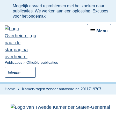
Ter
Mogelijk ervaart u problemen met het zoeken naar
informatie:
publicaties. We werken aan een oplossing. Excuses
voor het ongemak.
Menu
U
Publicaties
Officiële publicaties
bent
Inloggen
nu
hier:
Home
Kamervragen zonder antwoord nr. 2011Z19707