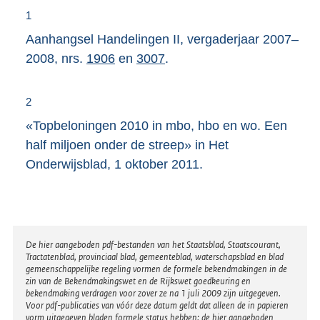
1
Aanhangsel Handelingen II, vergaderjaar 2007–
2008, nrs.
1906
en
3007
.
2
«Topbeloningen 2010 in mbo, hbo en wo. Een
half miljoen onder de streep» in Het
Onderwijsblad, 1 oktober 2011.
Disclaimer
De hier aangeboden pdf-bestanden van het Staatsblad, Staatscourant,
Tractatenblad, provinciaal blad, gemeenteblad, waterschapsblad en blad
gemeenschappelijke regeling vormen de formele bekendmakingen in de
zin van de Bekendmakingswet en de Rijkswet goedkeuring en
bekendmaking verdragen voor zover ze na 1 juli 2009 zijn uitgegeven.
Voor pdf-publicaties van vóór deze datum geldt dat alleen de in papieren
vorm uitgegeven bladen formele status hebben; de hier aangeboden