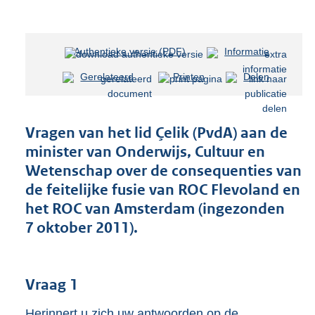
Authentieke versie (PDF)
b
Informatie
e
Gerelateerd
Printen
Delen
s
t
a
n
Vragen van het lid Çelik (PvdA) aan de
d
minister van Onderwijs, Cultuur en
s
Wetenschap over de consequenties van
g
r
de feitelijke fusie van ROC Flevoland en
o
het ROC van Amsterdam (ingezonden
o
7 oktober 2011).
t
t
e
:
Vraag 1
3
9
Herinnert u zich uw antwoorden op de