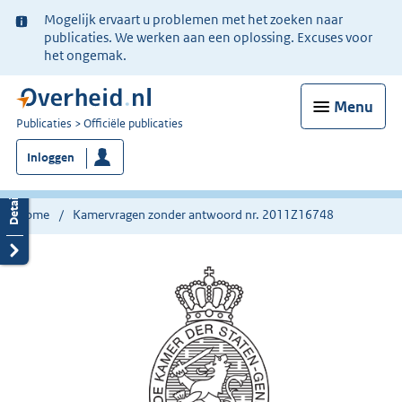
Ter
Mogelijk ervaart u problemen met het zoeken naar
informatie:
publicaties. We werken aan een oplossing. Excuses voor
het ongemak.
Menu
U
Publicaties
Officiële publicaties
bent
Inloggen
nu
hier:
Home
Kamervragen zonder antwoord nr. 2011Z16748