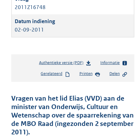
2011Z16748
02-09-2011
Authentieke versie (PDF)
b
Informatie
e
Gerelateerd
Printen
Delen
s
t
a
n
Vragen van het lid Elias (VVD) aan de
d
minister van Onderwijs, Cultuur en
s
Wetenschap over de spaarrekening van
g
r
de MBO Raad (ingezonden 2 september
o
2011).
o