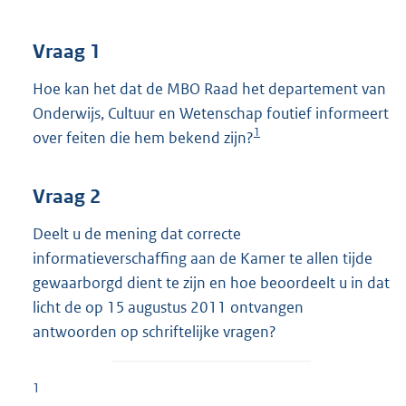
t
t
e
Vraag 1
:
3
Hoe kan het dat de MBO Raad het departement van
7
Onderwijs, Cultuur en Wetenschap foutief informeert
K
1
over feiten die hem bekend zijn?
b
Vraag 2
Deelt u de mening dat correcte
informatieverschaffing aan de Kamer te allen tijde
gewaarborgd dient te zijn en hoe beoordeelt u in dat
licht de op 15 augustus 2011 ontvangen
antwoorden op schriftelijke vragen?
1