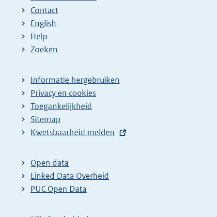
Contact
English
Help
Zoeken
Informatie hergebruiken
Privacy en cookies
Toegankelijkheid
Sitemap
E
Kwetsbaarheid melden
x
t
Open data
e
Linked Data Overheid
r
PUC Open Data
n
e