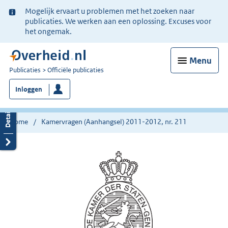
Ter
Mogelijk ervaart u problemen met het zoeken naar
informatie:
publicaties. We werken aan een oplossing. Excuses voor
het ongemak.
Menu
U
Publicaties
Officiële publicaties
bent
Inloggen
nu
hier:
Home
Kamervragen (Aanhangsel) 2011-2012, nr. 211