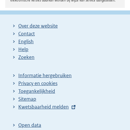
elektronische versies daarvan worden bij wijze van service aangeboden.
Over deze website
Contact
English
Help
Zoeken
Informatie hergebruiken
Privacy en cookies
Toegankelijkheid
Sitemap
E
Kwetsbaarheid melden
x
t
Open data