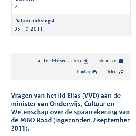
211
05-10-2011
Authentieke versie (PDF)
b
Informatie
e
Printen
Delen
s
t
a
n
Vragen van het lid Elias (VVD) aan de
d
minister van Onderwijs, Cultuur en
s
Wetenschap over de spaarrekening van
g
r
de MBO Raad (ingezonden 2 september
o
2011).
o