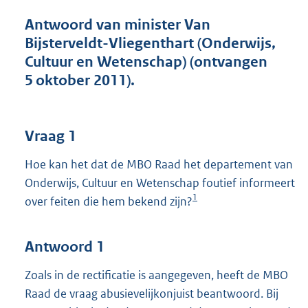
t
t
Antwoord van minister Van
e
Bijsterveldt-Vliegenthart (Onderwijs,
:
Cultuur en Wetenschap) (ontvangen
3
8
5 oktober 2011).
K
b
Vraag 1
Hoe kan het dat de MBO Raad het departement van
Onderwijs, Cultuur en Wetenschap foutief informeert
1
over feiten die hem bekend zijn?
Antwoord 1
Zoals in de rectificatie is aangegeven, heeft de MBO
Raad de vraag abusievelijkonjuist beantwoord. Bij