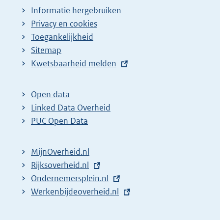
Informatie hergebruiken
Privacy en cookies
Toegankelijkheid
Sitemap
E
Kwetsbaarheid melden
x
t
Open data
e
Linked Data Overheid
r
PUC Open Data
n
e
MijnOverheid.nl
l
E
Rijksoverheid.nl
i
x
E
Ondernemersplein.nl
n
t
x
E
Werkenbijdeoverheid.nl
k
e
t
x
:
r
e
t