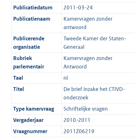
K
2
t
a
Publicatiedatum
2011-03-24
b
K
t
Publicatienaam
Kamervragen zonder
b
antwoord
Publicerende
Tweede Kamer der Staten-
organisatie
Generaal
Rubriek
Kamervragen zonder
parlementair
Antwoord
Taal
nl
Titel
De brief inzake het CTIVD-
onderzoek
Type kamervraag
Schriftelijke vragen
Vergaderjaar
2010-2011
Vraagnummer
2011Z06219