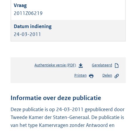
2011Z06219
24-03-2011
Authentieke versie (PDF)
b
Gerelateerd
e
Printen
Delen
s
t
a
n
Informatie over deze publicatie
d
s
Deze publicatie is op 24-03-2011 gepubliceerd door
g
Tweede Kamer der Staten-Generaal. De publicatie is
r
van het type Kamervragen zonder Antwoord en
o