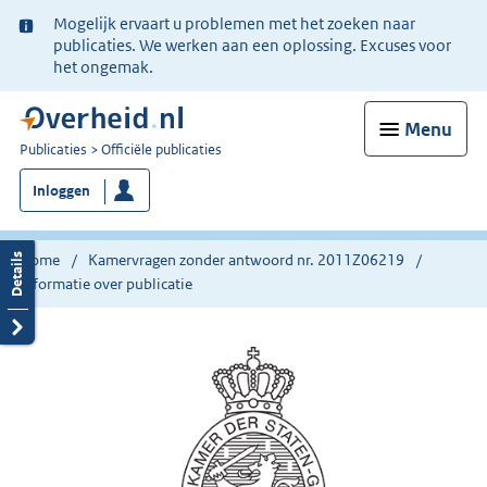
Ter
Mogelijk ervaart u problemen met het zoeken naar
informatie:
publicaties. We werken aan een oplossing. Excuses voor
het ongemak.
Menu
U
Publicaties
Officiële publicaties
bent
Inloggen
nu
hier:
Home
Kamervragen zonder antwoord nr. 2011Z06219
Informatie over publicatie