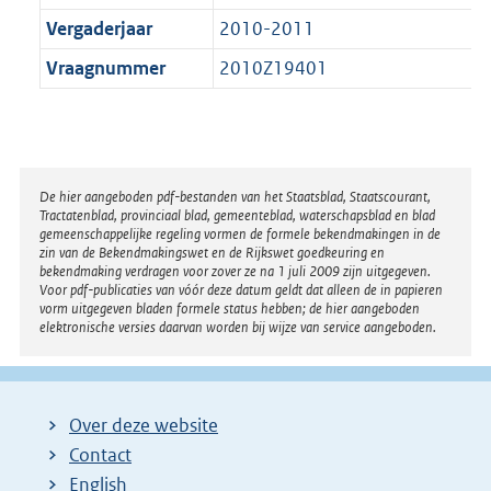
Vergaderjaar
2010-2011
Vraagnummer
2010Z19401
Disclaimer
De hier aangeboden pdf-bestanden van het Staatsblad, Staatscourant,
Tractatenblad, provinciaal blad, gemeenteblad, waterschapsblad en blad
gemeenschappelijke regeling vormen de formele bekendmakingen in de
zin van de Bekendmakingswet en de Rijkswet goedkeuring en
bekendmaking verdragen voor zover ze na 1 juli 2009 zijn uitgegeven.
Voor pdf-publicaties van vóór deze datum geldt dat alleen de in papieren
vorm uitgegeven bladen formele status hebben; de hier aangeboden
elektronische versies daarvan worden bij wijze van service aangeboden.
Over deze website
Contact
English