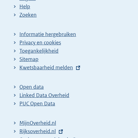
Help
Zoeken
Informatie hergebruiken
Privacy en cookies
Toegankelijkheid
Sitemap
E
Kwetsbaarheid melden
x
t
Open data
e
Linked Data Overheid
r
PUC Open Data
n
e
MijnOverheid.nl
l
E
Rijksoverheid.nl
i