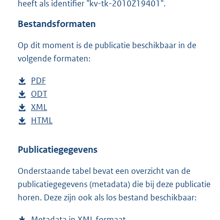
heeft als identifier "kv-tk-2010Z19401".
o
t
Bestandsformaten
t
e
Op dit moment is de publicatie beschikbaar in de
:
3
volgende formaten:
8
K
D
PDF
b
b
o
D
ODT
e
b
w
o
D
XML
s
e
b
n
w
o
D
HTML
t
s
e
b
l
n
w
o
a
t
s
e
o
l
n
w
n
a
t
s
Publicatiegegevens
a
o
l
n
d
n
a
t
Onderstaande tabel bevat een overzicht van de
d
a
o
l
s
d
n
a
publicatiegegevens (metadata) die bij deze publicatie
p
d
a
o
g
s
d
n
horen. Deze zijn ook als los bestand beschikbaar:
u
p
d
a
r
g
s
d
b
u
p
d
o
r
g
s
Metadata in XML formaat
b