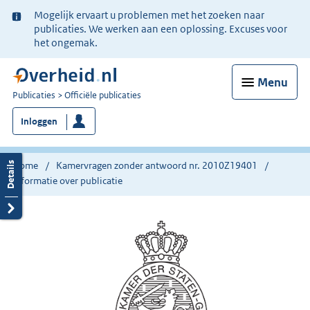
Ter
Mogelijk ervaart u problemen met het zoeken naar
informatie:
publicaties. We werken aan een oplossing. Excuses voor
het ongemak.
Menu
U
Publicaties
Officiële publicaties
bent
Inloggen
nu
hier:
Home
Kamervragen zonder antwoord nr. 2010Z19401
Informatie over publicatie