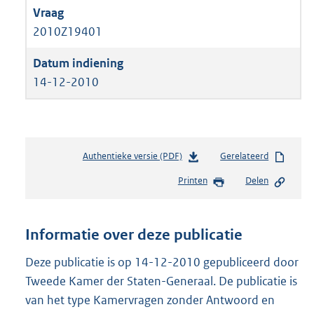
2010Z19401
14-12-2010
Authentieke versie (PDF)
b
Gerelateerd
e
Printen
Delen
s
t
a
n
Informatie over deze publicatie
d
s
Deze publicatie is op 14-12-2010 gepubliceerd door
g
Tweede Kamer der Staten-Generaal. De publicatie is
r
van het type Kamervragen zonder Antwoord en
o