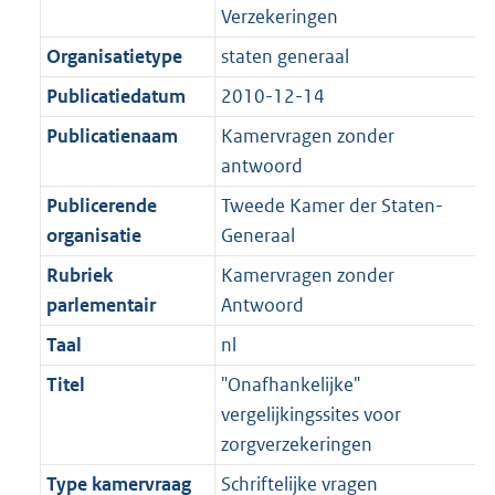
K
2
Verzekeringen
t
a
b
K
t
Organisatietype
staten generaal
b
Publicatiedatum
2010-12-14
Publicatienaam
Kamervragen zonder
antwoord
Publicerende
Tweede Kamer der Staten-
organisatie
Generaal
Rubriek
Kamervragen zonder
parlementair
Antwoord
Taal
nl
Titel
"Onafhankelijke"
vergelijkingssites voor
zorgverzekeringen
Type kamervraag
Schriftelijke vragen