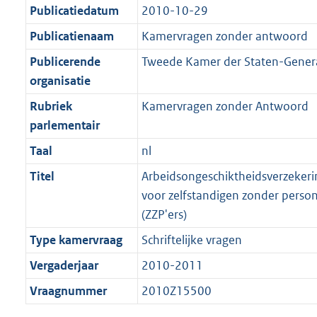
K
2
Publicatiedatum
2010-10-29
t
a
b
K
t
Publicatienaam
Kamervragen zonder antwoord
b
Publicerende
Tweede Kamer der Staten-Gener
organisatie
Rubriek
Kamervragen zonder Antwoord
parlementair
Taal
nl
Titel
Arbeidsongeschiktheidsverzeker
voor zelfstandigen zonder perso
(ZZP'ers)
Type kamervraag
Schriftelijke vragen
Vergaderjaar
2010-2011
Vraagnummer
2010Z15500