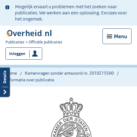
Ter
Mogelijk ervaart u problemen met het zoeken naar
informatie:
publicaties. We werken aan een oplossing. Excuses voor
het ongemak.
Menu
U
Publicaties
Officiële publicaties
bent
Inloggen
nu
hier:
Home
Kamervragen zonder antwoord nr. 2010Z15500
Informatie over publicatie