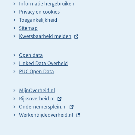
Informatie hergebruiken
Privacy en cookies
Toegankelijkheid
Sitemap
E
Kwetsbaarheid melden
x
t
Open data
e
Linked Data Overheid
r
PUC Open Data
n
e
MijnOverheid.nl
l
E
Rijksoverheid.nl
i
x
E
Ondernemersplein.nl
n
t
x
E
Werkenbijdeoverheid.nl
k
e
t
x
:
r
e
t