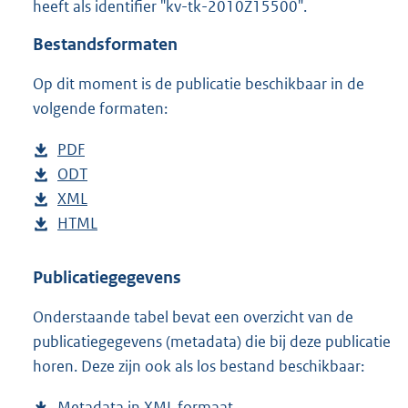
heeft als identifier "kv-tk-2010Z15500".
o
t
Bestandsformaten
t
e
Op dit moment is de publicatie beschikbaar in de
:
4
volgende formaten:
2
K
D
PDF
b
b
o
D
ODT
e
b
w
o
D
XML
s
e
b
n
w
o
D
HTML
t
s
e
b
l
n
w
o
a
t
s
e
o
l
n
w
n
a
t
s
Publicatiegegevens
a
o
l
n
d
n
a
t
Onderstaande tabel bevat een overzicht van de
d
a
o
l
s
d
n
a
publicatiegegevens (metadata) die bij deze publicatie
p
d
a
o
g
s
d
n
horen. Deze zijn ook als los bestand beschikbaar:
u
p
d
a
r
g
s
d
b
u
p
d
o
r
g
s
Metadata in XML formaat
b