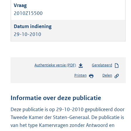
2010Z15500
29-10-2010
Authentieke versie (PDF)
b
Gerelateerd
e
Printen
Delen
s
t
a
n
Informatie over deze publicatie
d
s
Deze publicatie is op 29-10-2010 gepubliceerd door
g
Tweede Kamer der Staten-Generaal. De publicatie is
r
van het type Kamervragen zonder Antwoord en
o