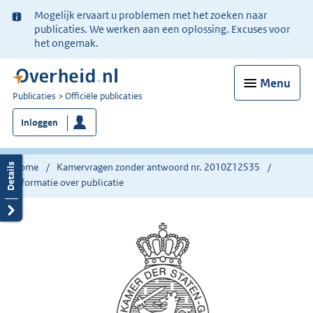
Ter
Mogelijk ervaart u problemen met het zoeken naar
informatie:
publicaties. We werken aan een oplossing. Excuses voor
het ongemak.
Menu
U
Publicaties
Officiële publicaties
bent
Inloggen
nu
hier:
Home
Kamervragen zonder antwoord nr. 2010Z12535
Informatie over publicatie