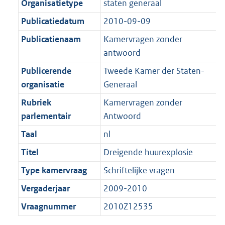
Organisatietype
staten generaal
K
2
t
a
b
K
Publicatiedatum
2010-09-09
t
b
Publicatienaam
Kamervragen zonder
antwoord
Publicerende
Tweede Kamer der Staten-
organisatie
Generaal
Rubriek
Kamervragen zonder
parlementair
Antwoord
Taal
nl
Titel
Dreigende huurexplosie
Type kamervraag
Schriftelijke vragen
Vergaderjaar
2009-2010
Vraagnummer
2010Z12535