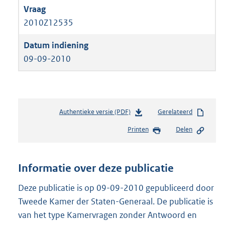
2010Z12535
09-09-2010
Authentieke versie (PDF)
b
Gerelateerd
e
Printen
Delen
s
t
a
n
Informatie over deze publicatie
d
s
Deze publicatie is op 09-09-2010 gepubliceerd door
g
Tweede Kamer der Staten-Generaal. De publicatie is
r
van het type Kamervragen zonder Antwoord en
o