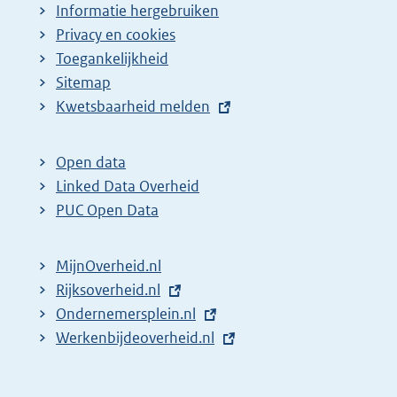
Informatie hergebruiken
Privacy en cookies
Toegankelijkheid
Sitemap
E
Kwetsbaarheid melden
x
t
Open data
e
Linked Data Overheid
r
PUC Open Data
n
e
MijnOverheid.nl
l
E
Rijksoverheid.nl
i
x
E
Ondernemersplein.nl
n
t
x
E
Werkenbijdeoverheid.nl
k
e
t
x
:
r
e
t