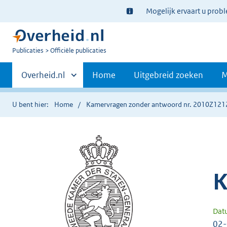
Ter
Mogelijk ervaart u prob
informatie:
U
Publicaties
Officiële publicaties
bent
Primaire
nu
Andere
Overheid.nl
Home
Uitgebreid zoeken
M
hier:
sites
navigatie
binnen
U bent hier:
Home
Kamervragen zonder antwoord nr. 2010Z121
K
Dat
02