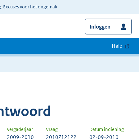
g. Excuses voor het ongemak.
Inloggen
Help
ntwoord
Vergaderjaar
Vraag
Datum indiening
2009-2010
2010Z12122
02-09-2010