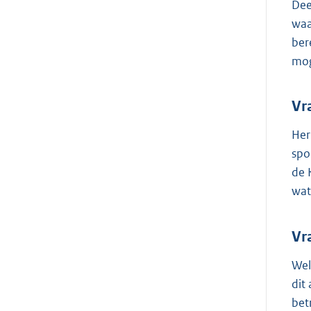
Dee
waa
ber
mog
Vr
Her
spo
de 
wat
Vr
Wel
dit
bet