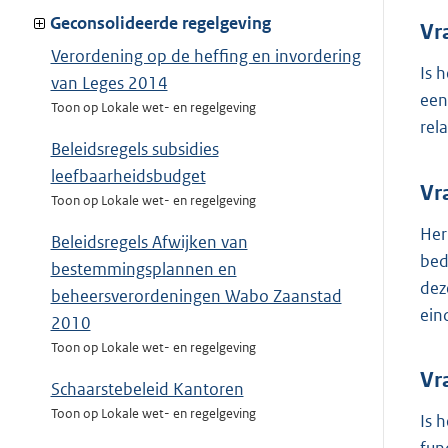
Geconsolideerde regelgeving
Vr
Verordening op de heffing en invordering
Is 
van Leges 2014
een
Toon op Lokale wet- en regelgeving
rel
Beleidsregels subsidies
leefbaarheidsbudget
Vr
Toon op Lokale wet- en regelgeving
Her
Beleidsregels Afwijken van
bed
bestemmingsplannen en
dez
beheersverordeningen Wabo Zaanstad
ein
2010
Toon op Lokale wet- en regelgeving
Vr
Schaarstebeleid Kantoren
Toon op Lokale wet- en regelgeving
Is 