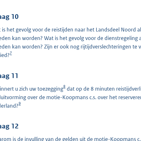
aag 10
 is het gevolg voor de reistijden naar het Landsdeel Noord a
eden kan worden? Wat is het gevolg voor de dienstregeling
eden kan worden? Zijn er ook nog rijtijdverslechteringen te
7
ied?
aag 11
8
innert u zich uw toezegging
dat op de 8 minuten reistijdver
luitvorming over de motie-Koopmans c.s. over het reserver
9
erland?
aag 12
rom is de invulling van de gelden uit de motie-Koopmans c.