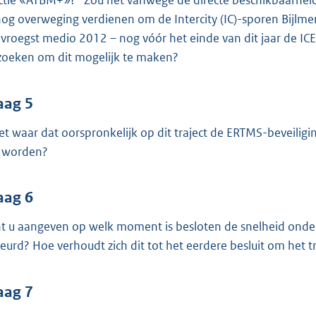
ctie «ATBM+»?
Zou het vanwege de directe beschikbaarheid 
nog overweging verdienen om de Intercity (IC)-sporen Bijlmer
n vroegst medio 2012 – nog vóór het einde van dit jaar de ICE
zoeken om dit mogelijk te maken?
aag 5
het waar dat oorspronkelijk op dit traject de ERTMS-beveili
 worden?
aag 6
t u aangeven op welk moment is besloten de snelheid onde
eurd? Hoe verhoudt zich dit tot het eerdere besluit om het 
aag 7