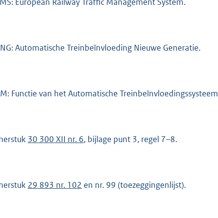
MS: European Railway Traffic Management System.
NG: Automatische Treinbeïnvloeding Nieuwe Generatie.
M: Functie van het Automatische Treinbeïnvloedingssysteem
merstuk
30 300 XII nr. 6
, bijlage punt 3, regel 7–8.
merstuk
29 893 nr. 102
en nr. 99 (toezeggingenlijst).