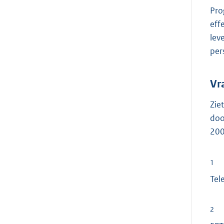
Pro
eff
lev
per
Vr
Zie
doo
200
1
Tel
2