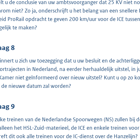
lt u de conclusie van uw ambtsvoorganger dat 25 KV niet no
rom niet? Zo ja, onderschrijft u het belang van een snellere
eid ProRail opdracht te geven 200 km/uur voor de ICE tusse
elijk te maken?
aag 8
innert u zich uw toezegging dat u uw besluit en de achterl
ortrajecten in Nederland, na eerder herhaaldelijk uitstel, 
Kamer niet geïnformeerd over nieuw uitstel? Kunt u op zo k
 de nieuwe datum zal worden?
aag 9
ke treinen van de Nederlandse Spoorwegen (NS) zullen bij d
 alleen het HSL-Zuid-materieel, de ICE en enkele treinen voo
reft dit ook alle treinen voor de IC-dienst over de Hanzelijn?