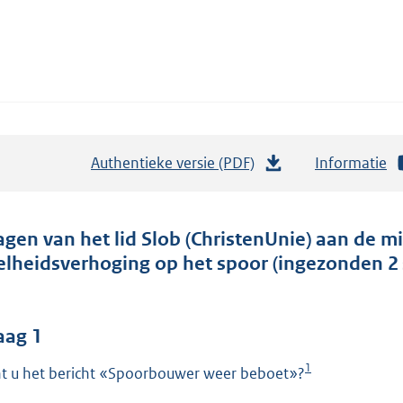
Authentieke versie (PDF)
b
Informatie
e
s
t
agen van het lid Slob (ChristenUnie) aan de m
a
elheidsverhoging op het spoor (ingezonden 2
n
d
s
aag 1
g
1
t u het bericht «Spoorbouwer weer beboet»?
r