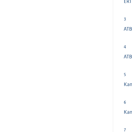
ERT
3
ATB
4
ATB
5
Ka
6
Ka
7