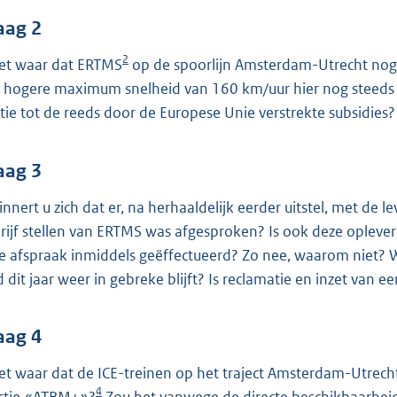
o
o
aag 2
t
2
het waar dat ERTMS
op de spoorlijn Amsterdam-Utrecht nog 
t
 hogere maximum snelheid van 160 km/uur hier nog steeds ni
e
atie tot de reeds door de Europese Unie verstrekte subsidies?
:
4
aag 3
5
K
innert u zich dat er, na herhaaldelijk eerder uitstel, met de l
b
rijf stellen van ERTMS was afgesproken? Is ook deze oplever
e afspraak inmiddels geëffectueerd? Zo nee, waarom niet? W
d dit jaar weer in gebreke blijft? Is reclamatie en inzet van
aag 4
het waar dat de ICE-treinen op het traject Amsterdam-Utrec
4