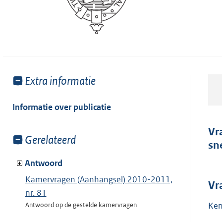
Toon
Extra informatie
meer
van:
Informatie over publicatie
Vr
Toon
Gerelateerd
sn
meer
van:
Antwoord
Kamervragen (Aanhangsel) 2010-2011,
Vr
nr. 81
Ken
Antwoord op de gestelde kamervragen