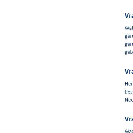
Vr
Wat
ger
ger
geb
Vr
Her
bes
Ned
Vr
Waa