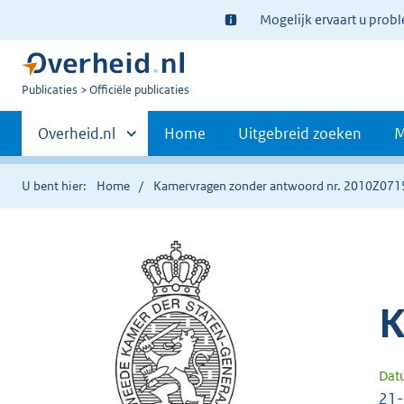
Ter
Mogelijk ervaart u prob
informatie:
U
Publicaties
Officiële publicaties
bent
Primaire
nu
Andere
Overheid.nl
Home
Uitgebreid zoeken
M
hier:
sites
navigatie
binnen
U bent hier:
Home
Kamervragen zonder antwoord nr. 2010Z071
K
Dat
21