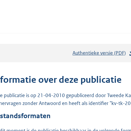
Authentieke versie (PDF)
b
e
s
t
nformatie over deze publicatie
a
n
e publicatie is op 21-04-2010 gepubliceerd door Tweede Kam
d
ervragen zonder Antwoord en heeft als identifier "kv-tk-
s
standsformaten
g
r
dit moment is de publicatie beschikbaar in de volgende for