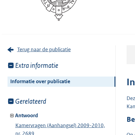
Terug naar de publicatie
Toon
Extra informatie
meer
van:
I
Informatie over publicatie
Dez
Toon
Gerelateerd
Kam
meer
van:
Antwoord
Be
Kamervragen (Aanhangsel) 2009-2010,
nr. 2689
Op 