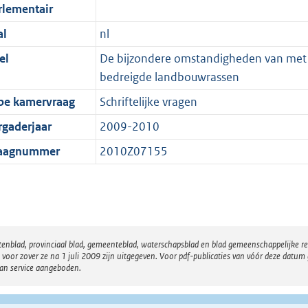
rlementair
al
nl
el
De bijzondere omstandigheden van met
bedreigde landbouwrassen
pe kamervraag
Schriftelijke vragen
rgaderjaar
2009-2010
aagnummer
2010Z07155
atenblad, provinciaal blad, gemeenteblad, waterschapsblad en blad gemeenschappelijke 
 zover ze na 1 juli 2009 zijn uitgegeven. Voor pdf-publicaties van vóór deze datum g
van service aangeboden.