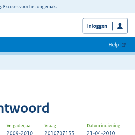
g. Excuses voor het ongemak.
Inloggen
Help
ntwoord
Vergaderjaar
Vraag
Datum indiening
2009-2010
2010Z07155
21-04-2010