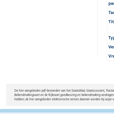
pa
Ta
Tit
Ty
Ve
Vr
De hier aangeboden pdf-bestanden van het Staatsblad, Staatscourant, Tract
Disclaimer
Bekendmakingswet en de Rijkswet goedkeuring en bekendmaking verdragen voor
hebben; de hier aangeboden elektronische versies daarvan worden bij wijze 