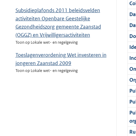
Col
Subsidieplafonds 2011 beleidsvelden
Da
activiteiten Openbare Geestelijke
Da
Gezondheidszorg gemeente Zaanstad
(OGGZ) en Vrijwilligersactiviteiten
Do
Toon op Lokale wet- en regelgeving
Ide
Toeslagenverordening Wet investeren in
In
jongeren Zaanstad 2009
On
Toon op Lokale wet- en regelgeving
Or
Pu
Pu
Pu
or
Ru