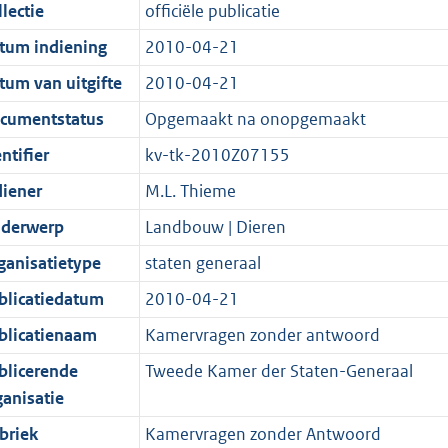
t
a
c
i
:
e
t
t
lectie
officiële publicatie
d
n
i
t
a
c
3
:
e
t
tum indiening
2010-04-21
s
d
e
i
t
a
8
9
:
e
g
s
i
e
i
t
K
K
3
:
tum van uitgifte
2010-04-21
r
g
n
i
e
i
b
b
K
1
cumentstatus
Opgemaakt na onopgemaakt
o
r
f
n
i
e
b
K
ntifier
kv-tk-2010Z07155
o
o
o
f
n
i
b
t
o
r
o
f
n
diener
M.L. Thieme
t
t
m
r
o
f
derwerp
Landbouw | Dieren
e
t
a
m
r
o
ganisatietype
staten generaal
:
e
a
a
m
r
2
:
t
a
a
m
blicatiedatum
2010-04-21
K
2
t
a
a
blicatienaam
Kamervragen zonder antwoord
b
K
t
a
blicerende
Tweede Kamer der Staten-Generaal
b
t
ganisatie
briek
Kamervragen zonder Antwoord