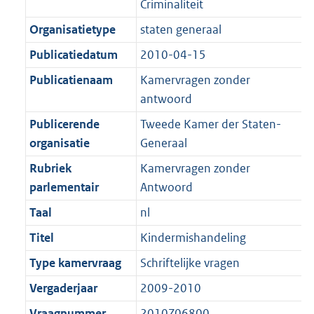
Criminaliteit
K
2
t
a
b
K
Organisatietype
staten generaal
t
b
Publicatiedatum
2010-04-15
Publicatienaam
Kamervragen zonder
antwoord
Publicerende
Tweede Kamer der Staten-
organisatie
Generaal
Rubriek
Kamervragen zonder
parlementair
Antwoord
Taal
nl
Titel
Kindermishandeling
Type kamervraag
Schriftelijke vragen
Vergaderjaar
2009-2010
Vraagnummer
2010Z06800