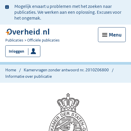
Ter
Mogelijk ervaart u problemen met het zoeken naar
informatie:
publicaties. We werken aan een oplossing. Excuses voor
het ongemak.
Menu
U
Publicaties
Officiële publicaties
bent
Inloggen
nu
hier:
Home
Kamervragen zonder antwoord nr. 2010Z06800
Informatie over publicatie