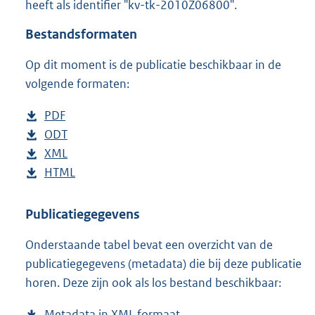
heeft als identifier "kv-tk-2010Z06800".
o
t
Bestandsformaten
t
e
Op dit moment is de publicatie beschikbaar in de
:
4
volgende formaten:
2
K
D
PDF
b
b
o
D
ODT
e
b
w
o
D
XML
s
e
b
n
w
o
D
HTML
t
s
e
b
l
n
w
o
a
t
s
e
o
l
n
w
n
a
t
s
Publicatiegegevens
a
o
l
n
d
n
a
t
Onderstaande tabel bevat een overzicht van de
d
a
o
l
s
d
n
a
publicatiegegevens (metadata) die bij deze publicatie
p
d
a
o
g
s
d
n
horen. Deze zijn ook als los bestand beschikbaar:
u
p
d
a
r
g
s
d
b
u
p
d
o
r
g
s
Metadata in XML formaat
b