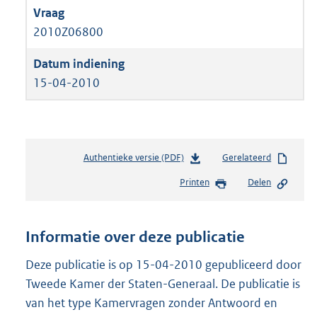
2010Z06800
15-04-2010
Authentieke versie (PDF)
b
Gerelateerd
e
Printen
Delen
s
t
a
n
Informatie over deze publicatie
d
s
Deze publicatie is op 15-04-2010 gepubliceerd door
g
Tweede Kamer der Staten-Generaal. De publicatie is
r
van het type Kamervragen zonder Antwoord en
o